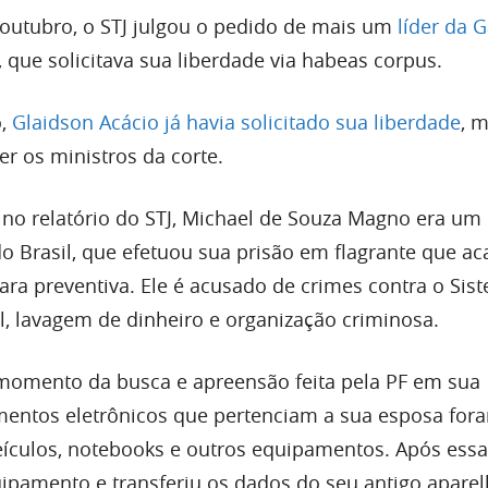
 outubro, o STJ julgou o pedido de mais um
líder da 
, que solicitava sua liberdade via habeas corpus.
o,
Glaidson Acácio já havia solicitado sua liberdade
, 
r os ministros da corte.
no relatório do STJ, Michael de Souza Magno era um 
do Brasil, que efetuou sua prisão em flagrante que a
ara preventiva. Ele é acusado de crimes contra o Sis
l, lavagem de dinheiro e organização criminosa.
momento da busca e apreensão feita pela PF em sua
mentos eletrônicos que pertenciam a sua esposa for
eículos, notebooks e outros equipamentos. Após essa
pamento e transferiu os dados do seu antigo aparel