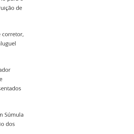
ruição de
 corretor,
aluguel
ador
e
sentados
em Súmula
io dos