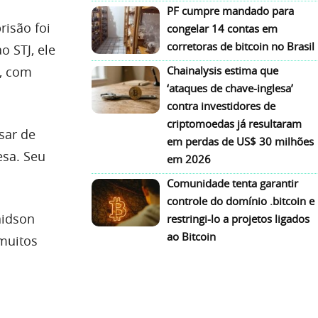
PF cumpre mandado para
risão foi
congelar 14 contas em
corretoras de bitcoin no Brasil
o STJ, ele
o, com
Chainalysis estima que
‘ataques de chave-inglesa’
contra investidores de
criptomoedas já resultaram
sar de
em perdas de US$ 30 milhões
esa. Seu
em 2026
Comunidade tenta garantir
controle do domínio .bitcoin e
aidson
restringi-lo a projetos ligados
ao Bitcoin
 muitos