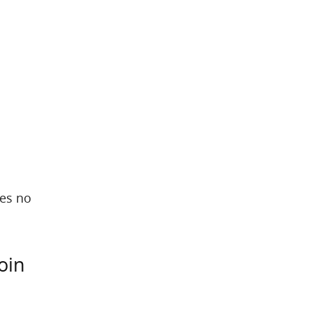
des no
oin