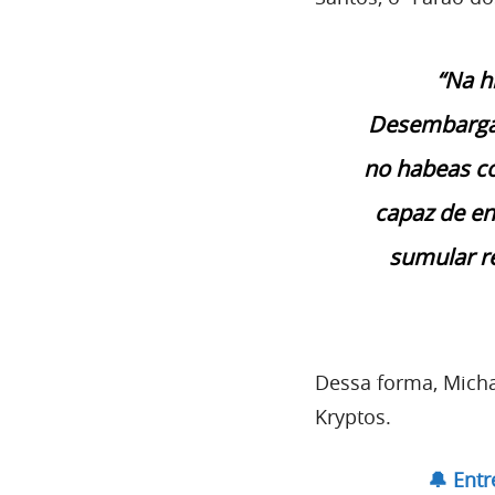
“Na h
Desembargad
no habeas cor
capaz de en
sumular re
Dessa forma, Micha
Kryptos.
🔔 Ent