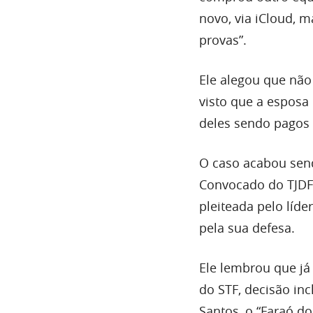
novo, via iCloud, m
provas”.
Ele alegou que não 
visto que a esposa 
deles sendo pagos 
O caso acabou send
Convocado do TJDFT
pleiteada pelo líd
pela sua defesa.
Ele lembrou que já
do STF, decisão in
Santos, o “Faraó do