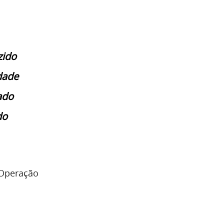
zido
idade
ado
do
 Operação