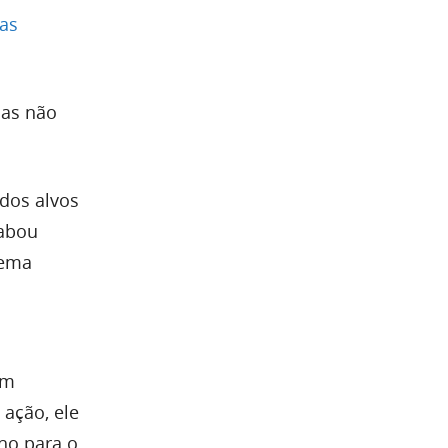
Gas
mas não
dos alvos
cabou
tema
am
 ação, ele
ho para o