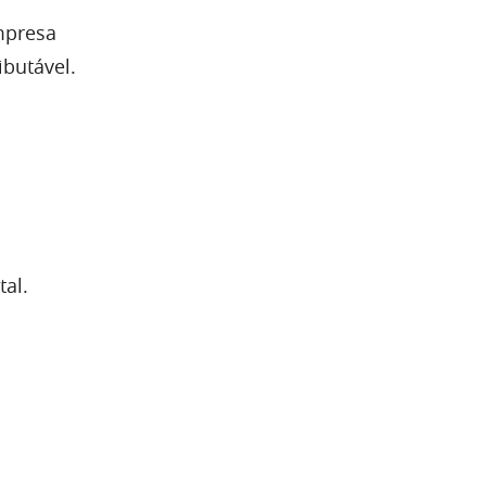
mpresa
ibutável.
tal.