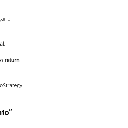
çar o
al
.
mo
return
oStrategy
nto”