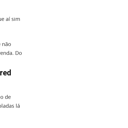
ue aí sim
ê não
venda. Do
rred
ão de
oladas lá