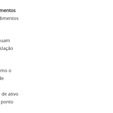
imentos
ndimentos
nuam
islação
como o
de
.
 de ativo
O ponto