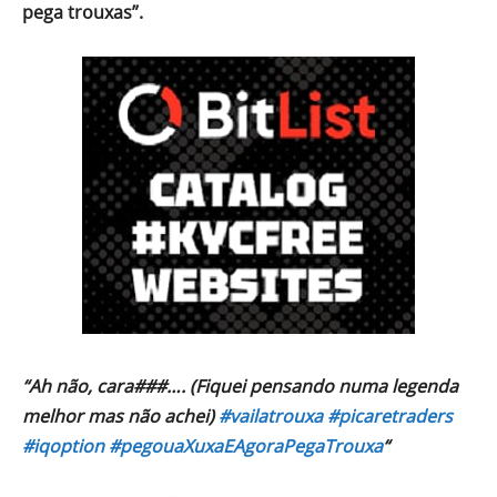
pega trouxas”.
“Ah não, cara###…. (Fiquei pensando numa legenda
melhor mas não achei)
#vailatrouxa
#picaretraders
#iqoption
#pegouaXuxaEAgoraPegaTrouxa
“