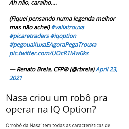
Ah não, caralho….
(Fiquei pensando numa legenda melhor
mas não achei)
#vailatrouxa
#picaretraders
#iqoption
#pegouaXuxaEAgoraPegaTrouxa
pic.twitter.com/UOcR1Mw0ks
— Renato Breia, CFP® (@rbreia)
April 23,
2021
Nasa criou um robô pra
operar na IQ Option?
O ‘robô da Nasa’ tem todas as características de