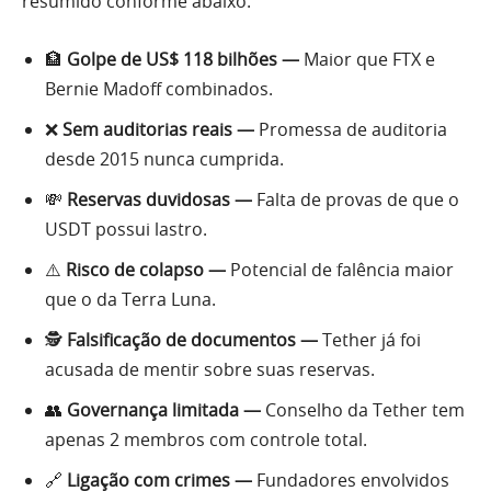
resumido conforme abaixo:
🏦
Golpe de US$ 118 bilhões —
Maior que FTX e
Bernie Madoff combinados.
❌
Sem auditorias reais —
Promessa de auditoria
desde 2015 nunca cumprida.
💸
Reservas duvidosas —
Falta de provas de que o
USDT possui lastro.
⚠️
Risco de colapso —
Potencial de falência maior
que o da Terra Luna.
🕵️
Falsificação de documentos —
Tether já foi
acusada de mentir sobre suas reservas.
👥
Governança limitada —
Conselho da Tether tem
apenas 2 membros com controle total.
🔗
Ligação com crimes —
Fundadores envolvidos