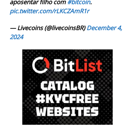
aposentar filho com
#bitcoin
.
pic.twitter.com/rLKCZAmR1r
— Livecoins (@livecoinsBR)
December 4,
2024