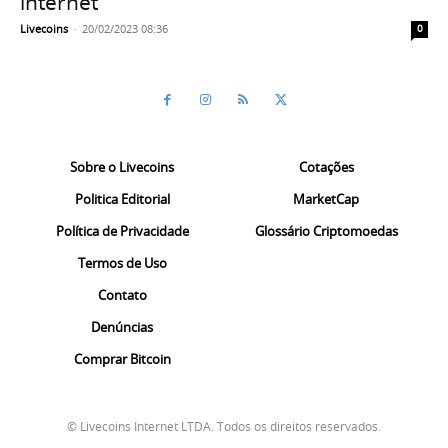
internet
Livecoins
-
20/02/2023 08:36
0
Sobre o Livecoins
Cotações
Politica Editorial
MarketCap
Política de Privacidade
Glossário Criptomoedas
Termos de Uso
Contato
Denúncias
Comprar Bitcoin
© Livecoins Internet LTDA. Todos os direitos reservados.