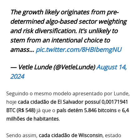
The growth likely originates from pre-
determined algo-based sector weighting
and risk diversification. It's unlikely to
stem from an intentional choice to
amass…
pic.twitter.com/8HBIbemgNU
— Vetle Lunde (@VetleLunde)
August 14,
2024
Seguindo o mesmo modelo apresentado por Lunde,
hoje
cada cidadão de El Salvador possuí 0,00171941
BTC (R$ 548)
já que o
país detém 5.846 bitcoins
e
6,4
milhões de habitantes
.
Sendo assim,
cada cidadão de Wisconsin
, estado