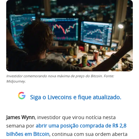
Investidor comemorando nova máxima de preço do Bitcoin. Fonte:
Midjourney.
Siga o Livecoins e fique atualizado.
James Wynn
, investidor que virou notícia nesta
semana por
abrir uma posição comprada de R$ 2,8
bilhões em Bitcoin
, continua com sua ordem aberta