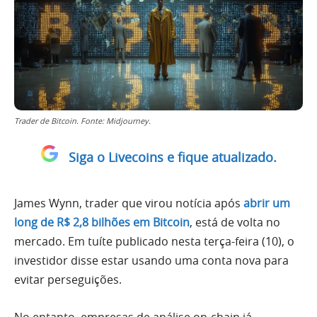
Trader de Bitcoin. Fonte: Midjourney.
Siga o Livecoins e fique atualizado.
James Wynn, trader que virou notícia após
abrir um
long de R$ 2,8 bilhões em Bitcoin
, está de volta no
mercado. Em tuíte publicado nesta terça-feira (10), o
investidor disse estar usando uma conta nova para
evitar perseguições.