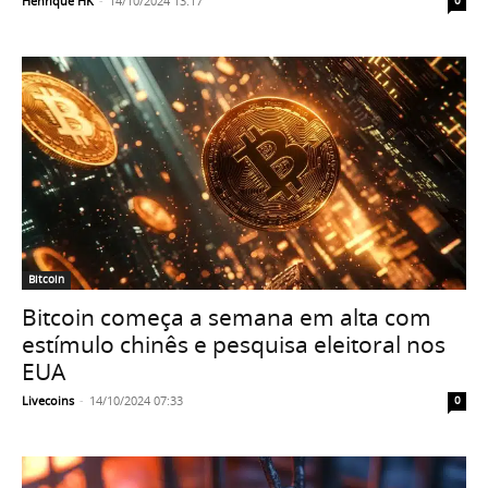
Henrique HK
-
14/10/2024 13:17
0
Bitcoin
Bitcoin começa a semana em alta com
estímulo chinês e pesquisa eleitoral nos
EUA
Livecoins
-
14/10/2024 07:33
0