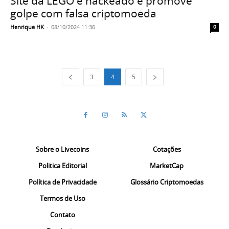
Site da LEGO é hackeado e promove
golpe com falsa criptomoeda
Henrique HK
-
08/10/2024 11:36
0
3
4
5
Sobre o Livecoins
Cotações
Politica Editorial
MarketCap
Política de Privacidade
Glossário Criptomoedas
Termos de Uso
Contato