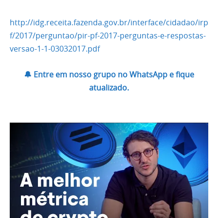
http://idg.receita.fazenda.gov.br/interface/cidadao/irp
f/2017/perguntao/pir-pf-2017-perguntas-e-respostas-
versao-1-1-03032017.pdf
🔔 Entre em nosso grupo no WhatsApp e fique
atualizado.