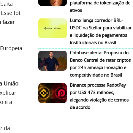
plataforma de tokenização de
baita
ativos
Esse foi
Lumx lança corredor BRL-
 fazer
USDC na Stellar para viabilizar
a liquidação de pagamentos
institucionais no Brasil
 Europeia
Coinbase alerta: Proposta do
Banco Central de reter criptos
por 24h ameaça inovação e
competitividade no Brasil
a União
Binance processa RedotPay
xplicar
por US$ 473 milhões,
alegando violação de termos
o e a
de acordo
r da