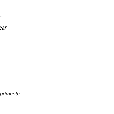
k
ear
primente