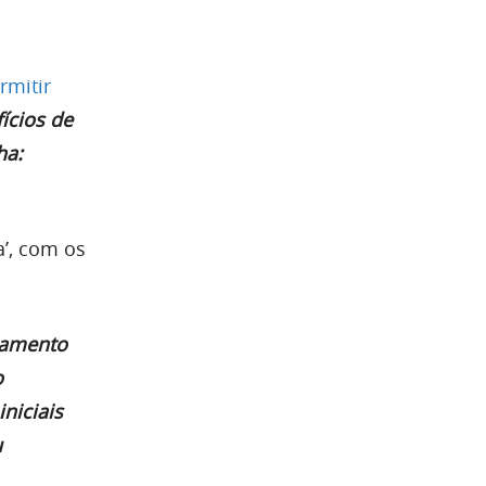
rmitir
ícios de
ha:
’, com os
rtamento
o
niciais
u