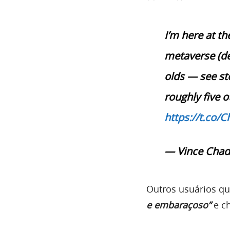
I’m here at th
metaverse (de
olds — see sto
roughly five 
https://t.co/
— Vince Cha
Outros usuários qu
e embaraçoso”
e c