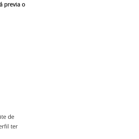
já previa o
ite de
fil ter