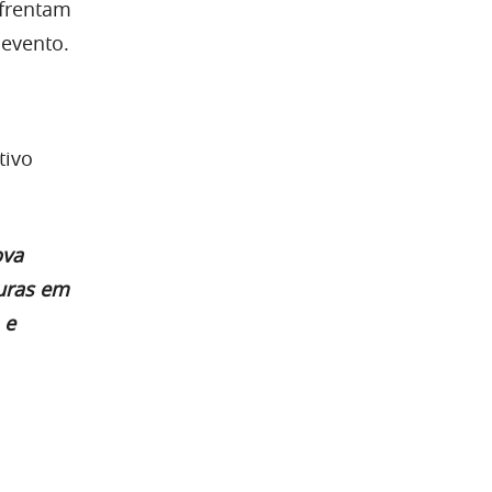
nfrentam
 evento.
tivo
ova
guras em
 e