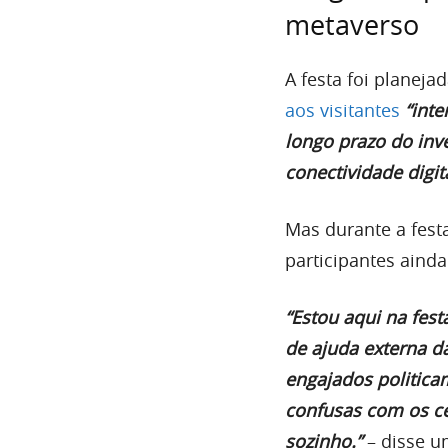
metaverso
A festa foi planej
aos visitantes
“int
longo prazo do inv
conectividade digi
Mas durante a fest
participantes ainda
“Estou aqui na fes
de ajuda externa da
engajados politicam
confusas com os c
sozinho.”
– disse u