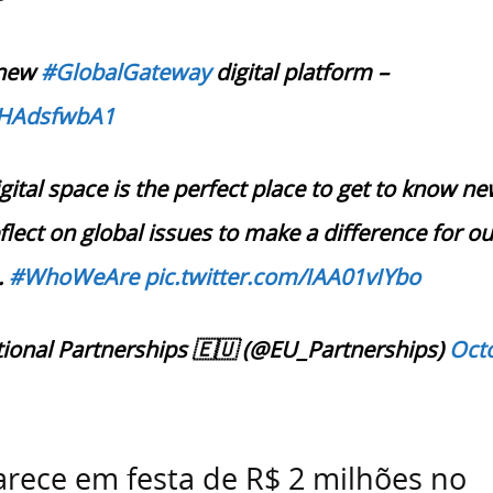
 new
#GlobalGateway
digital platform –
/DHAdsfwbA1
ital space is the perfect place to get to know n
lect on global issues to make a difference for ou
.
#WhoWeAre
pic.twitter.com/IAA01vIYbo
ional Partnerships 🇪🇺 (@EU_Partnerships)
Oct
rece em festa de R$ 2 milhões no