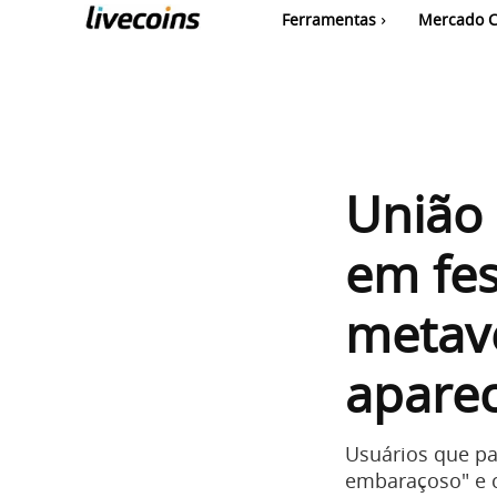
Ferramentas
Mercado C
União 
em fes
metav
apare
Usuários que pa
embaraçoso" e c