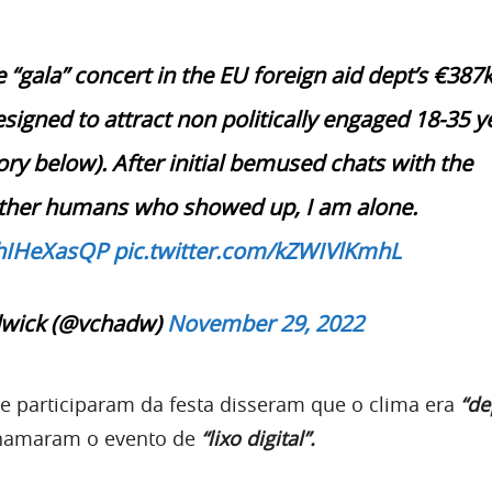
e “gala” concert in the EU foreign aid dept’s €387
signed to attract non politically engaged 18-35 y
ry below). After initial bemused chats with the
other humans who showed up, I am alone.
ChIHeXasQP
pic.twitter.com/kZWIVlKmhL
dwick (@vchadw)
November 29, 2022
e participaram da festa
disseram que o clima era
“de
hamaram o evento de
“lixo digital”.