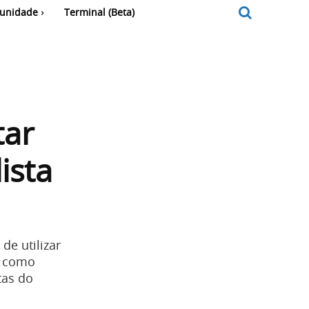
unidade
Terminal (Beta)
tar
ista
de utilizar
m como
tas do