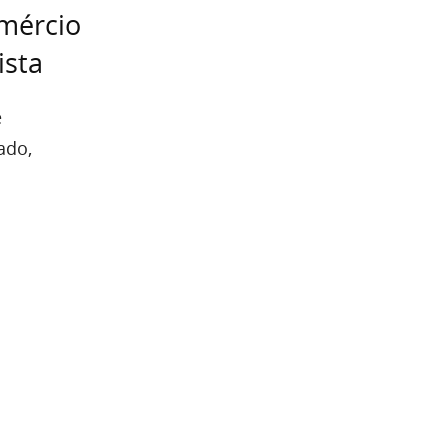
omércio
ista
e
ado,