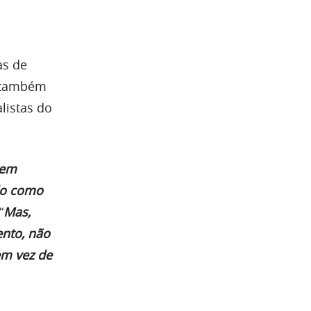
as de
s também
listas do
rem
ado como
“
Mas,
nto, não
em vez de