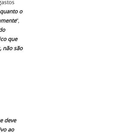
gastos
 quanto o
tamente
“,
do
ico que
, não são
ue deve
ivo ao