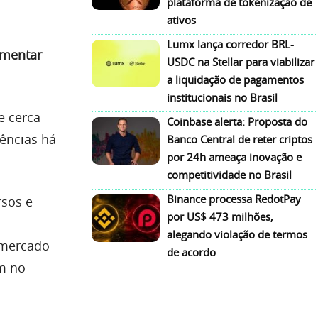
plataforma de tokenização de
ativos
Lumx lança corredor BRL-
mentar
USDC na Stellar para viabilizar
a liquidação de pagamentos
institucionais no Brasil
e cerca
Coinbase alerta: Proposta do
rências há
Banco Central de reter criptos
por 24h ameaça inovação e
competitividade no Brasil
Binance processa RedotPay
rsos e
por US$ 473 milhões,
alegando violação de termos
 mercado
de acordo
em no