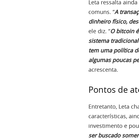
Leta ressalta aind
comuns. “
A transa
dinheiro físico, de
ele diz. “
O bitcoin 
sistema tradiciona
tem uma política d
algumas poucas pe
acrescenta.
Pontos de a
Entretanto, Leta ch
características, a
investimento e pou
ser buscado soment