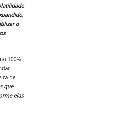
latilidade
expandido,
ilizar o
tos
smo 100%
ndar
ira de
as que
orme elas