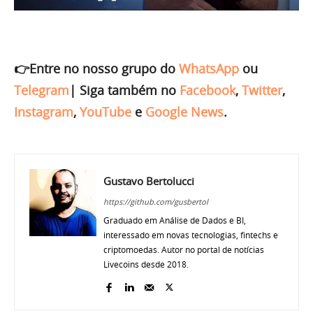
👉Entre no nosso grupo do
WhatsApp
ou
Telegram
|
Siga também no
Facebook
,
Twitter
,
Instagram
,
YouTube
e
Google News
.
Gustavo Bertolucci
https://github.com/gusbertol
Graduado em Análise de Dados e BI,
interessado em novas tecnologias, fintechs e
criptomoedas. Autor no portal de notícias
Livecoins desde 2018.