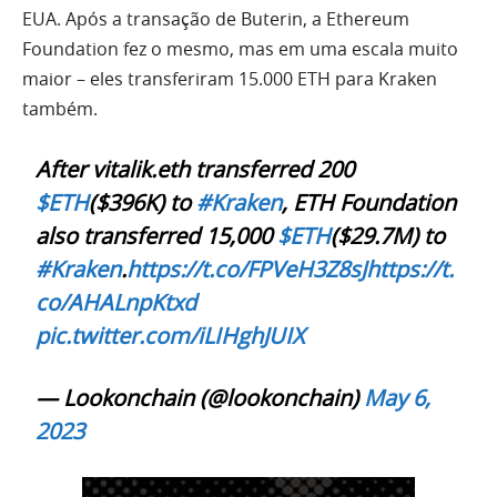
EUA. Após a transação de Buterin, a Ethereum
Foundation fez o mesmo, mas em uma escala muito
maior – eles transferiram 15.000 ETH para Kraken
também.
After vitalik.eth transferred 200
$ETH
($396K) to
#Kraken
, ETH Foundation
also transferred 15,000
$ETH
($29.7M) to
#Kraken
.
https://t.co/FPVeH3Z8sJ
https://t.
co/AHALnpKtxd
pic.twitter.com/iLIHghJUIX
— Lookonchain (@lookonchain)
May 6,
2023