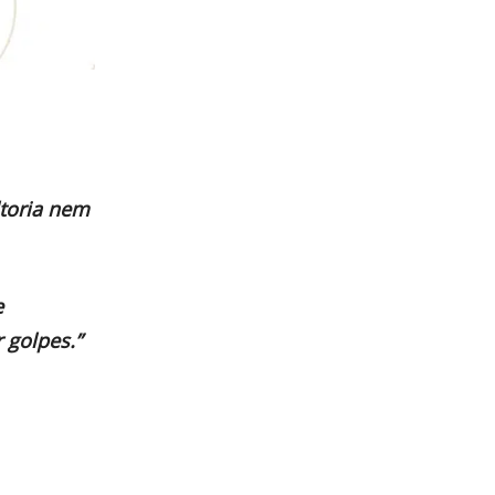
ltoria nem
e
 golpes.”