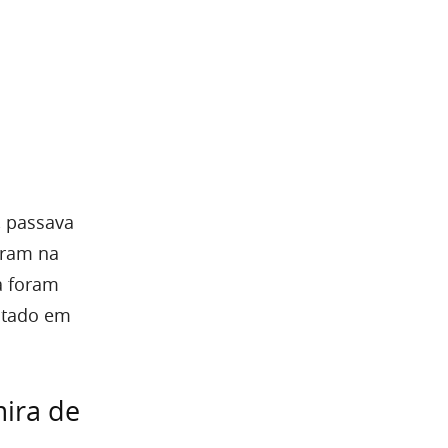
, passava
iram na
a foram
itado em
mira de