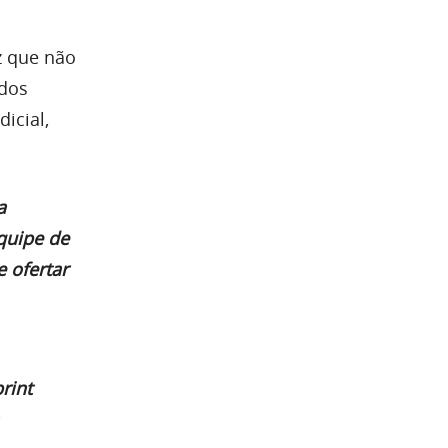
z que não
 dos
icial,
a
quipe de
 ofertar
rint