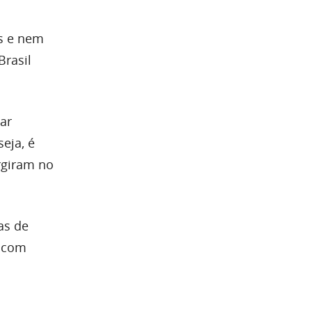
s e nem
Brasil
ar
eja, é
rgiram no
as de
m com