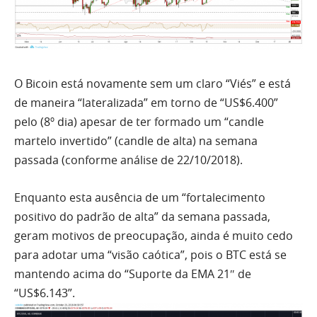
O
Bicoin
está novamente
sem
um claro “Viés” e está
de maneira “lateralizada” em torno de “US$6.400”
pelo (8º
dia
) apesar de
ter
formado um “candle
martelo invertido” (candle de
alta
) na semana
passada (conforme análise de 22/10/2018).
Enquanto esta ausência de um “fortalecimento
positivo do padrão de alta” da semana passada,
geram motivos de preocupação, ainda é muito cedo
para adotar uma “visão caótica”, pois o
BTC
está se
mantendo acima do “Suporte da
EMA
21″ de
“US$6.143”.