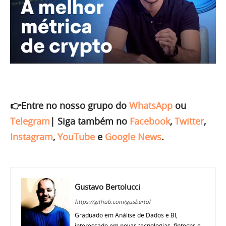
👉Entre no nosso grupo do
WhatsApp
ou
Telegram
|
Siga também no
Facebook
,
Twitter
,
Instagram
,
YouTube
e
Google News
.
Gustavo Bertolucci
https://github.com/gusbertol
Graduado em Análise de Dados e BI,
interessado em novas tecnologias, fintechs e