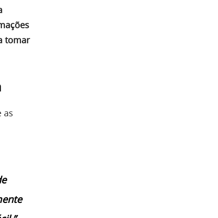
a
rmações
a tomar
a
e as
de
mente