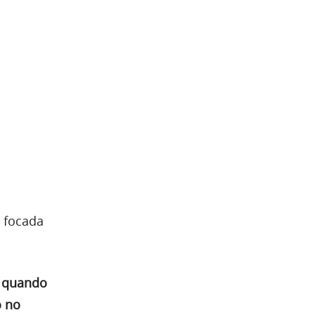
 focada
a quando
o no