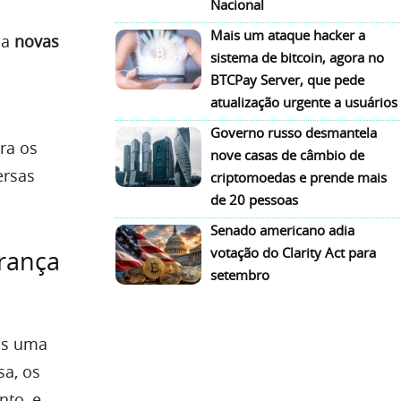
Nacional
Mais um ataque hacker a
na
novas
sistema de bitcoin, agora no
BTCPay Server, que pede
atualização urgente a usuários
Governo russo desmantela
ra os
nove casas de câmbio de
ersas
criptomoedas e prende mais
de 20 pessoas
Senado americano adia
votação do Clarity Act para
rança
setembro
is uma
sa, os
to, e