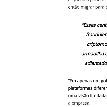
então migrar para 
“Esses cen
fraudule
criptomo
armadilha q
adiantado
“Em apenas um golp
plataformas diferen
uma visão limitada
a empresa.