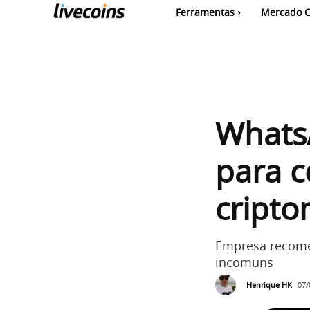
Ferramentas
Mercado C
Whats
para 
cript
Empresa recomen
incomuns
Henrique HK
07/