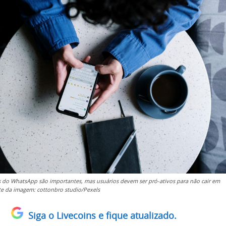
 do WhatsApp são importantes, mas usuários devem ser pró-ativos para não cair em
te da imagem: cottonbro studio/Pexels
Siga o Livecoins e fique atualizado.