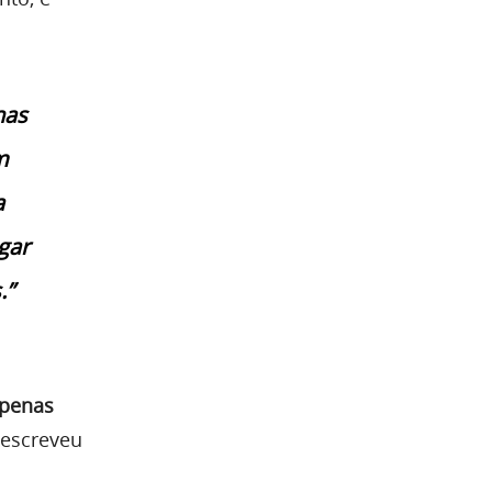
has
m
a
gar
.”
apenas
 escreveu