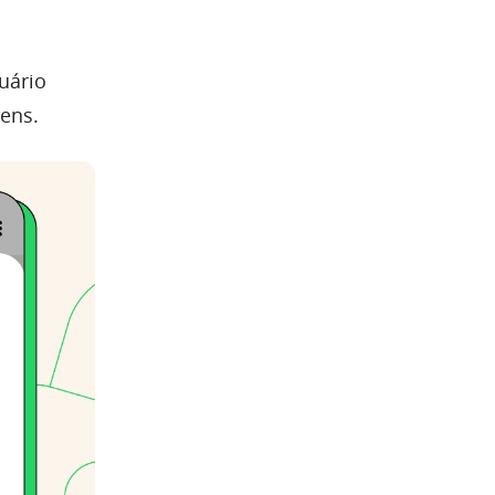
uário
ens.