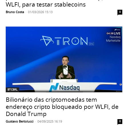
WLFI, para testar stablecoins
Bruno Costa
-
01/03/2026 15:13
0
BTCBRL
Bilionário das criptomoedas tem
endereço cripto bloqueado por WLFI, de
Donald Trump
Gustavo Bertolucci
-
04/09/2025 16:19
0