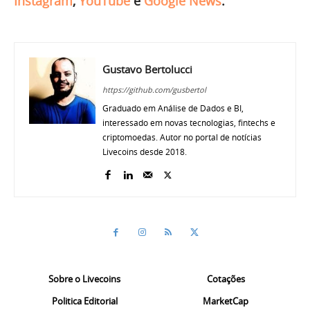
Instagram
,
YouTube
e
Google News
.
Gustavo Bertolucci
https://github.com/gusbertol
Graduado em Análise de Dados e BI,
interessado em novas tecnologias, fintechs e
criptomoedas. Autor no portal de notícias
Livecoins desde 2018.
Sobre o Livecoins
Cotações
Politica Editorial
MarketCap