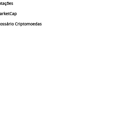
otações
arketCap
lossário Criptomoedas