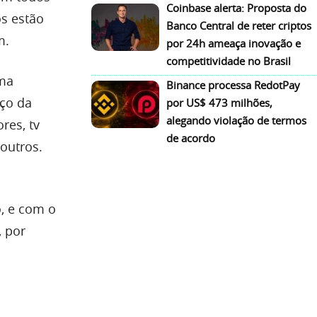
Coinbase alerta: Proposta do
s estão
Banco Central de reter criptos
m.
por 24h ameaça inovação e
competitividade no Brasil
uma
Binance processa RedotPay
nço da
por US$ 473 milhões,
alegando violação de termos
res, tv
de acordo
 outros.
, e com o
, por