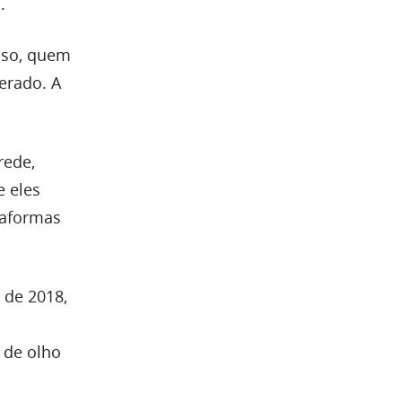
.
sso, quem
erado. A
rede,
e eles
taformas
 de 2018,
 de olho