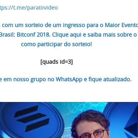
tps://t.me/paratiivideo
com um sorteio de um ingresso para o Maior Event
asil: Bitconf 2018. Clique aqui e saiba mais sobre o
como participar do sorteio!
[quads id=3]
re em nosso grupo no WhatsApp e fique atualizado.