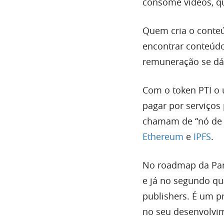
consome vídeos, q
Quem cria o conte
encontrar conteúdo
remuneração se dá 
Com o token PTI o u
pagar por serviços 
chamam de “nó de m
Ethereum
e
IPFS
.
No roadmap da Para
e já no segundo qu
publishers. É um p
no seu desenvolvi