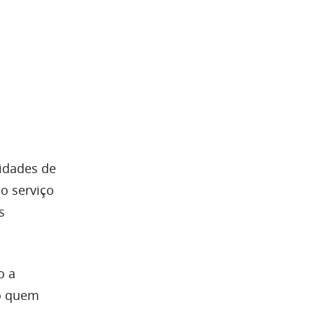
lidades de
o serviço
s
o a
mo quem