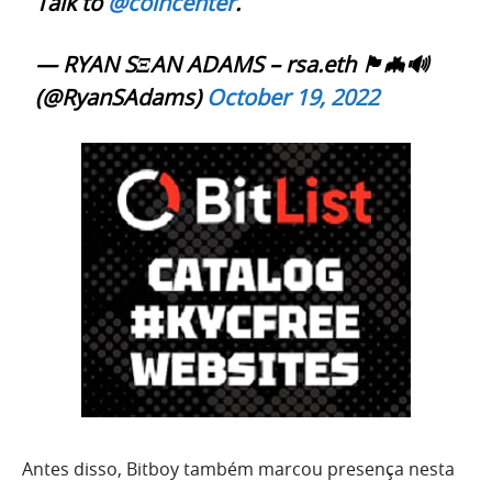
Talk to
@coincenter
.
— RYAN SΞAN ADAMS – rsa.eth 🏴🦇🔊
(@RyanSAdams)
October 19, 2022
Antes disso, Bitboy também marcou presença nesta