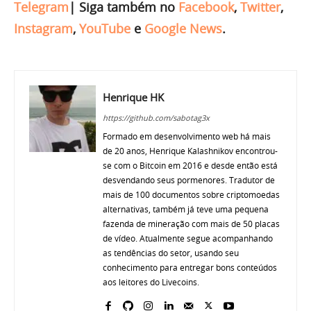
Telegram
|
Siga também no
Facebook
,
Twitter
,
Instagram
,
YouTube
e
Google News
.
Henrique HK
https://github.com/sabotag3x
Formado em desenvolvimento web há mais
de 20 anos, Henrique Kalashnikov encontrou-
se com o Bitcoin em 2016 e desde então está
desvendando seus pormenores. Tradutor de
mais de 100 documentos sobre criptomoedas
alternativas, também já teve uma pequena
fazenda de mineração com mais de 50 placas
de vídeo. Atualmente segue acompanhando
as tendências do setor, usando seu
conhecimento para entregar bons conteúdos
aos leitores do Livecoins.