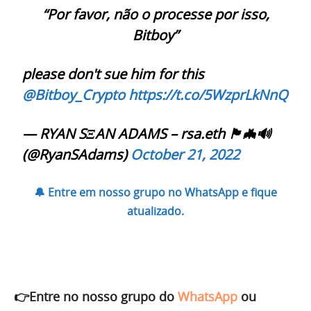
“Por favor, não o processe por isso,
Bitboy”
please don't sue him for this
@Bitboy_Crypto
https://t.co/5WzprLkNnQ
— RYAN SΞAN ADAMS – rsa.eth 🏴🦇🔊
(@RyanSAdams)
October 21, 2022
🔔 Entre em nosso grupo no WhatsApp e fique
atualizado.
👉Entre no nosso grupo do
WhatsApp
ou