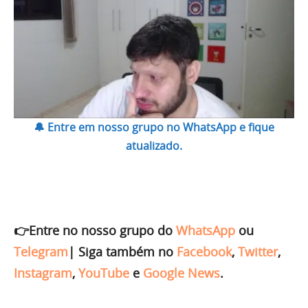
🔔 Entre em nosso grupo no WhatsApp e fique
atualizado.
👉Entre no nosso grupo do
WhatsApp
ou
Telegram
|
Siga também no
Facebook
,
Twitter
,
Instagram
,
YouTube
e
Google News
.