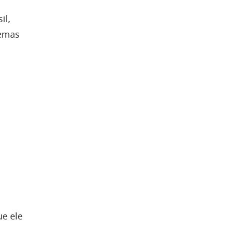
il,
uemas
e ele