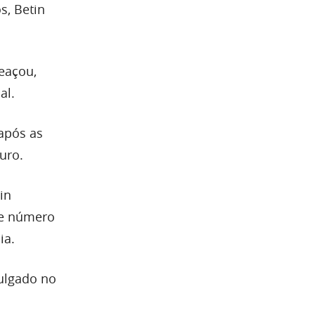
s, Betin
eaçou,
al.
após as
uro.
in
 e número
ia.
vulgado no