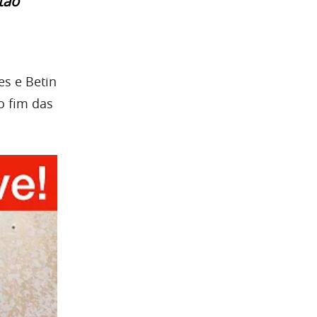
tão
es e Betin
o fim das