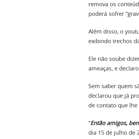
remova os conteúdo
poderá sofrer “gra
Além disso, o yout
exibindo trechos d
Ele não soube dize
ameaças, e declaro
Sem saber quem sã
declarou que já p
de contato que lhe 
“
Então amigos, bem
dia 15 de julho de 