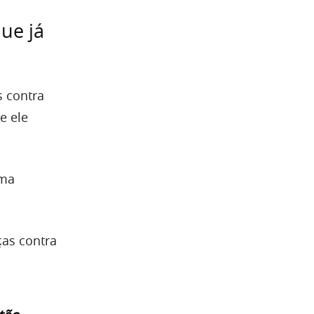
ue já
s contra
e ele
uma
.
ças contra