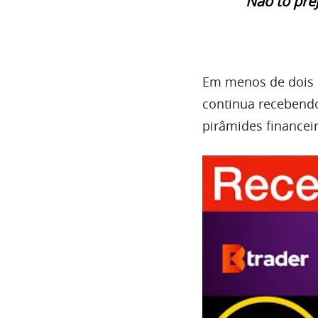
“Não tô pre
Em menos de dois d
continua recebendo
pirâmides financeir