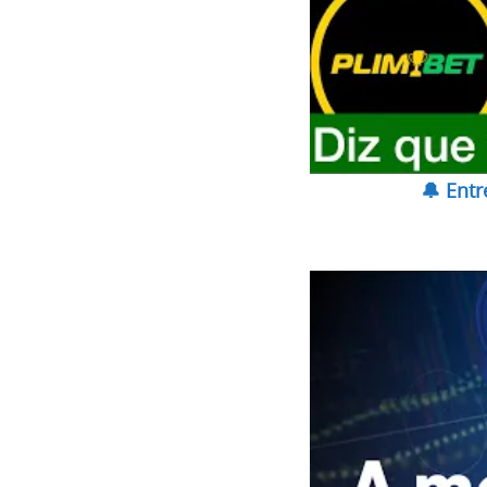
🔔 Ent