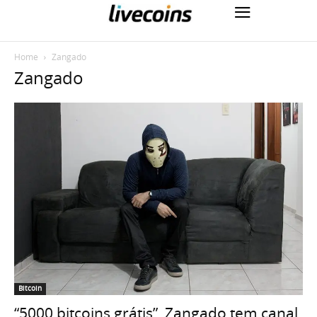
Home
Zangado
Zangado
Bitcoin
“5000 bitcoins grátis”, Zangado tem canal