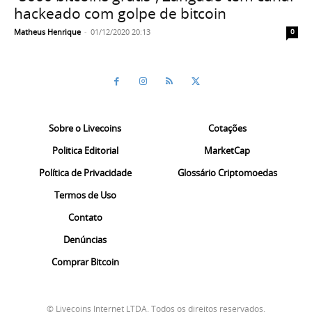
hackeado com golpe de bitcoin
Matheus Henrique
-
01/12/2020 20:13
0
Sobre o Livecoins
Cotações
Politica Editorial
MarketCap
Política de Privacidade
Glossário Criptomoedas
Termos de Uso
Contato
Denúncias
Comprar Bitcoin
© Livecoins Internet LTDA. Todos os direitos reservados.