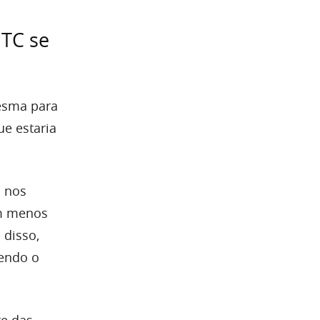
BTC se
esma para
e estaria
o nos
om menos
 disso,
endo o
te das