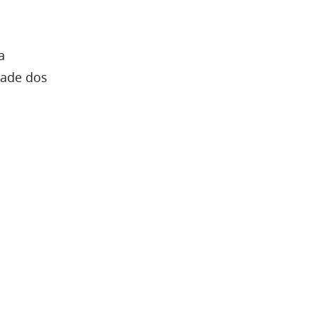
a
dade dos