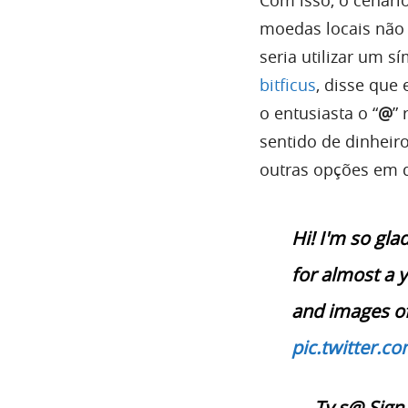
moedas locais não 
seria utilizar um s
bitficus
, disse que
o entusiasta o “
@
”
sentido de dinheiro
outras opções em 
Hi! I'm so gla
for almost a 
and images of 
pic.twitter.
— Ty s@ Sign 