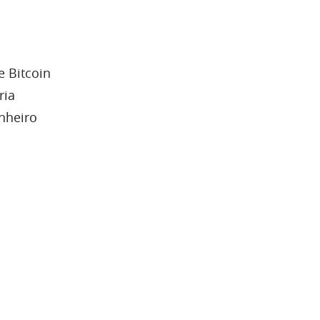
e Bitcoin
ria
inheiro