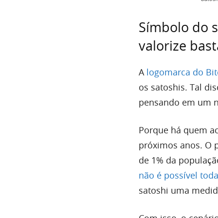
Símbolo do 
valorize bas
A
logomarca do Bit
os satoshis. Tal d
pensando em um n
Porque há quem acr
próximos anos. O p
de 1% da população
não é possível tod
satoshi uma medid
Com isso, o cenári