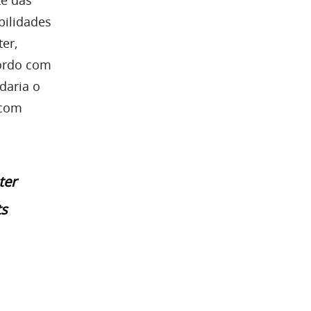
bilidades
ter,
cordo com
daria o
 com
ter
ts