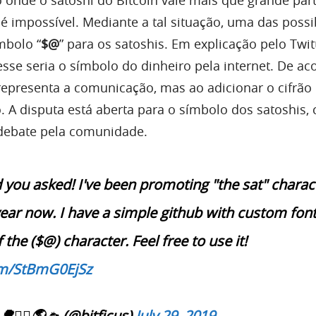
é impossível. Mediante a tal situação, uma das possi
ímbolo “
$@
” para os satoshis. Em explicação pelo Twit
 esse seria o símbolo do dinheiro pela internet. De a
 representa a comunicação, mas ao adicionar o cifrão 
. A disputa está aberta para o símbolo dos satoshis,
debate pela comunidade.
d you asked! I've been promoting "the sat" charac
year now. I have a simple github with custom fon
the ($@) character. Feel free to use it!
com/StBmG0EjSz
🚶‍♂️🌎🛸 (@bitficus)
July 29, 2019