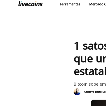
Ferramentas
Mercado C
1 sato
que u
estata
Bitcoin sobe em
Gustavo Bertolucc