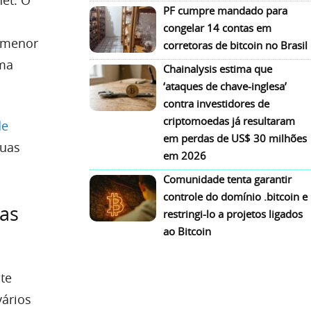
PF cumpre mandado para
congelar 14 contas em
 menor
corretoras de bitcoin no Brasil
uma
Chainalysis estima que
‘ataques de chave-inglesa’
contra investidores de
criptomoedas já resultaram
de
em perdas de US$ 30 milhões
suas
em 2026
Comunidade tenta garantir
controle do domínio .bitcoin e
das
restringi-lo a projetos ligados
ao Bitcoin
te
vários