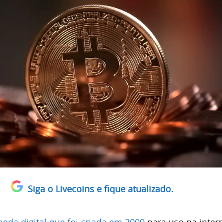
Siga o Livecoins e fique atualizado.
eda digital que foi criada em 2009
para uso na inter