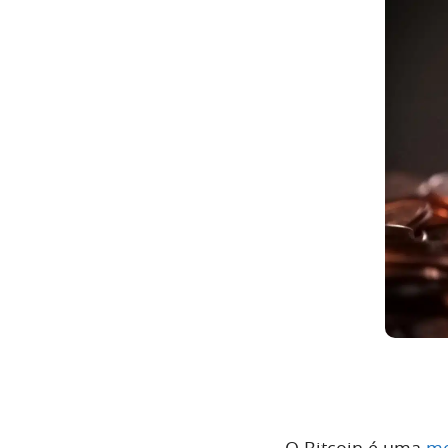
O Bitcoin é uma
mo