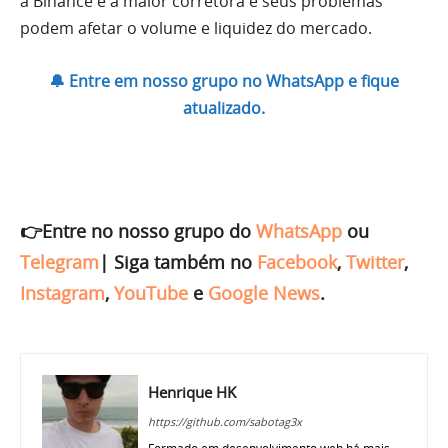
a Binance é a maior corretora e seus problemas
podem afetar o volume e liquidez do mercado.
🔔 Entre em nosso grupo no WhatsApp e fique
atualizado.
👉Entre no nosso grupo do
WhatsApp
ou
Telegram
|
Siga também no
Facebook
,
Twitter
,
Instagram
,
YouTube
e
Google News
.
Henrique HK
https://github.com/sabotag3x
Formado em desenvolvimento web há mais