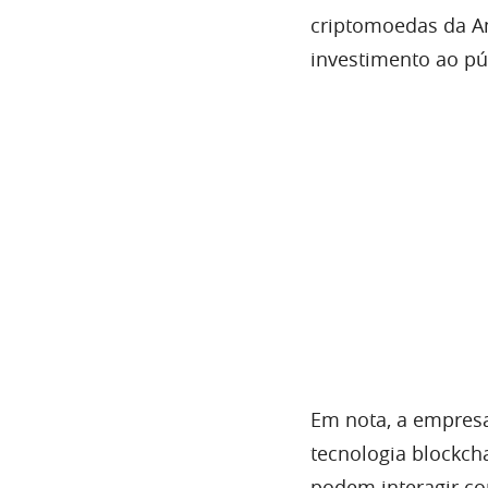
criptomoedas da Am
investimento ao pú
Em nota, a empresa
tecnologia blockch
podem interagir co