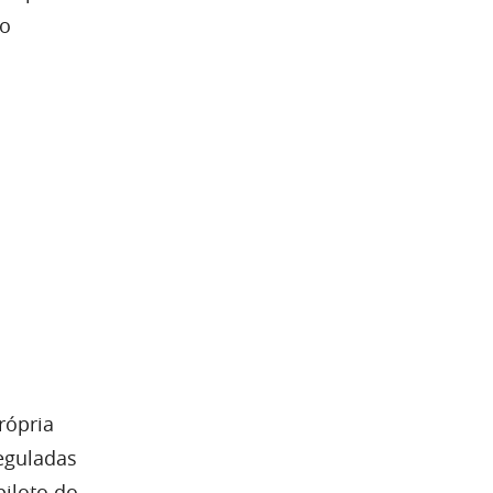
do
rópria
eguladas
piloto do