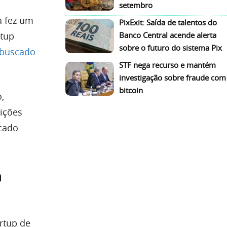
setembro
a fez um
PixExit: Saída de talentos do
rtup
Banco Central acende alerta
sobre o futuro do sistema Pix
 buscado
STF nega recurso e mantém
investigação sobre fraude com
bitcoin
,
ições
rcado
m
rtup de