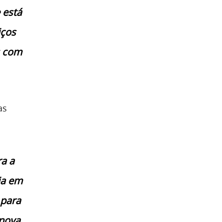
 está
iços
s com
as
ra a
ia em
 para
nova