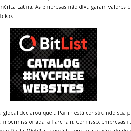
érica Latina. As empresas não divulgaram valores 
blico.
 global declarou que a Parfin está construindo sua p
ain permissionada, a Parchain. Com isso, empresas r
m o DeFi e Web3, e o projeto tem se aproximado do 