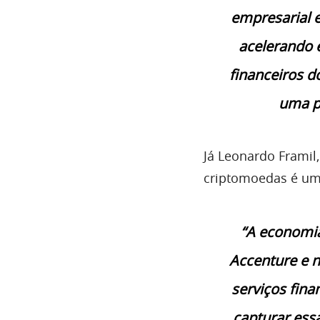
empresarial e
acelerando e
financeiros d
uma pl
Já Leonardo Framil
criptomoedas é um
“A economia
Accenture e n
serviços fin
capturar ess