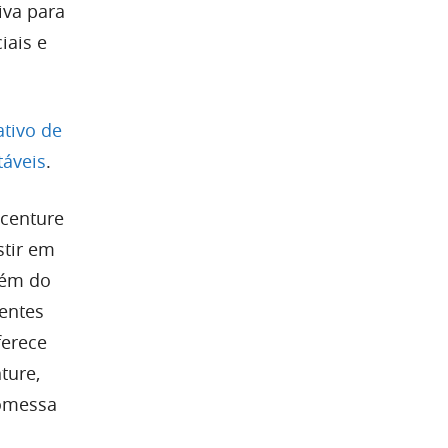
tiva para
iais e
ativo de
táveis
.
centure
stir em
lém do
gentes
ferece
ture,
romessa