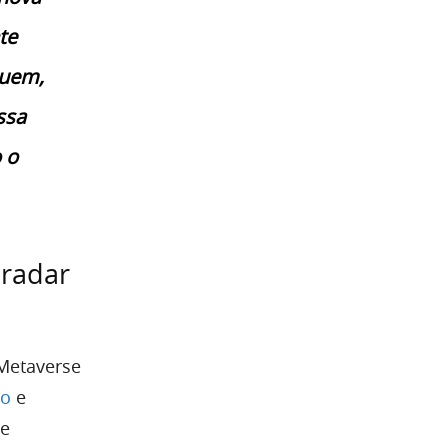
te
suem,
ssa
 o
 radar
Metaverse
so
e
de