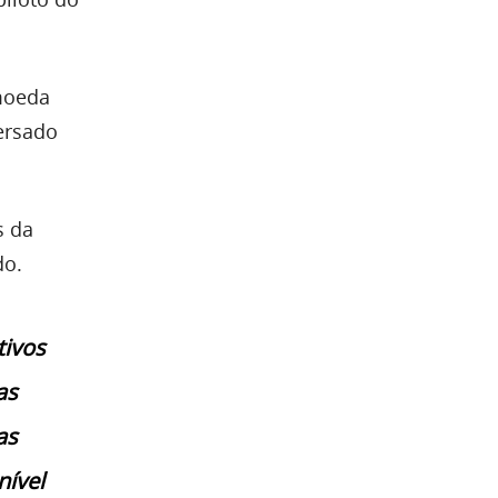
 moeda
versado
s da
do.
tivos
as
as
nível