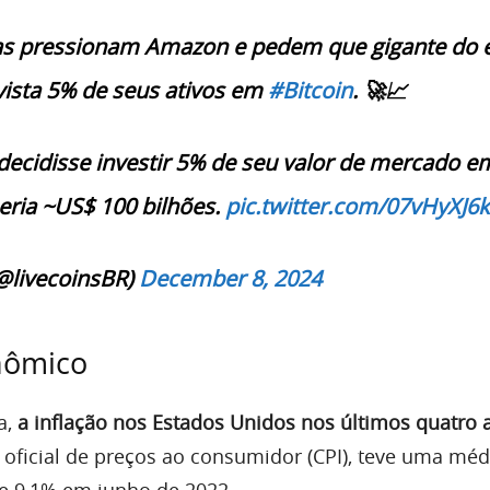
tas pressionam Amazon e pedem que gigante do e
ista 5% de seus ativos em
#Bitcoin
. 🚀📈
ecidisse investir 5% de seu valor de mercado e
seria ~US$ 100 bilhões.
pic.twitter.com/07vHyXJ6
@livecoinsBR)
December 8, 2024
nômico
a,
a inflação nos Estados Unidos nos últimos quatro 
 oficial de preços ao consumidor (CPI), teve uma méd
e 9,1% em junho de 2022.