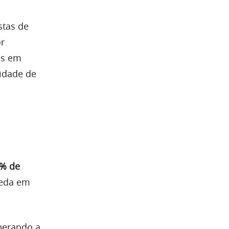
stas de
or
es em
idade de
5% de
oeda em
perando a