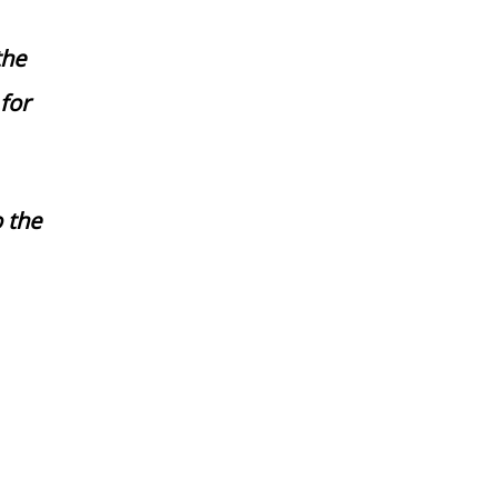
the
 for
 the