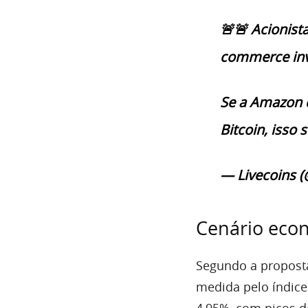
🚨🚨 Acionis
commerce inv
Se a Amazon d
Bitcoin, isso 
— Livecoins (
Cenário eco
Segundo a propost
medida pelo índice
4,95%, com picos d