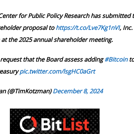
Center for Public Policy Research has submitted 
eholder proposal to
https://t.co/Lve7Kg1nVI
, Inc.
 at the 2025 annual shareholder meeting.
request that the Board assess adding
#Bitcoin
to
reasury
pic.twitter.com/lsgHC0aGrt
an (@TimKotzman)
December 8, 2024