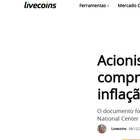
Ferramentas
Mercado C
Acion
compre
inflaç
O documento fo
National Center 
Livecoins
08/12/