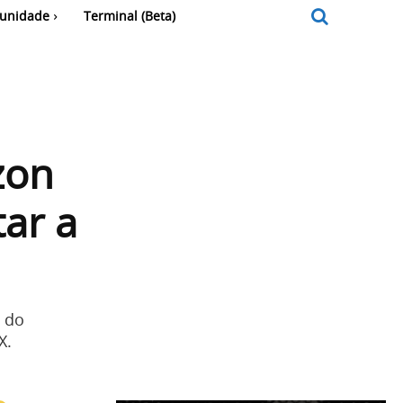
unidade
Terminal (Beta)
zon
ar a
 do
X.