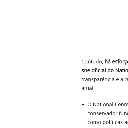
Contudo,
há esfor
site oficial do Nat
transparência e a 
atual.
O National Cente
conservador fun
como políticas a