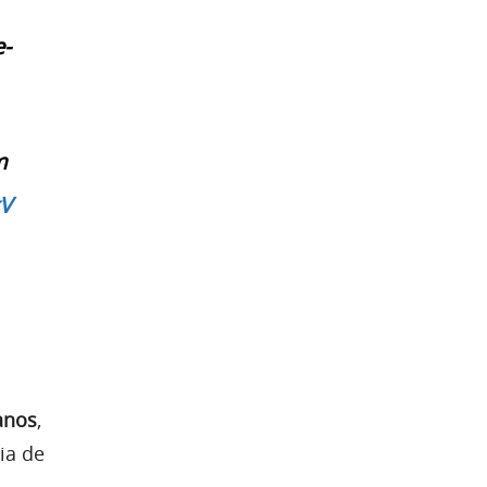
-
m
kV
anos
,
ia de