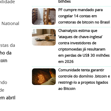
ilidade
bilhões
PF cumpre mandado para
congelar 14 contas em
corretoras de bitcoin no Brasil
 National
Chainalysis estima que
‘ataques de chave-inglesa’
contra investidores de
istas da
criptomoedas já resultaram
ho da
em perdas de US$ 30 milhões
coin
em 2026
Comunidade tenta garantir
controle do domínio .bitcoin e
endo
restringi-lo a projetos ligados
ao Bitcoin
de
em abril