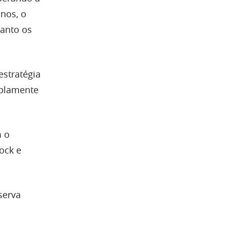
anos, o
uanto os
estratégia
mplamente
m o
ock e
serva