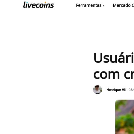
Ferramentas
Mercado C
Usuár
com c
Henrique HK
05/