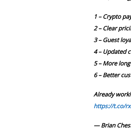
1 – Crypto pa
2 – Clear pric
3 – Guest loy
4 – Updated c
5 – More long
6 – Better cu
Already worki
https://t.co/
— Brian Ches