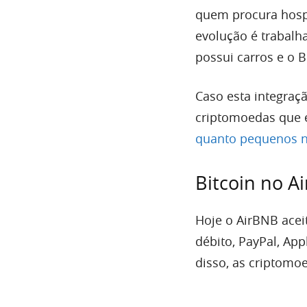
quem procura hosp
evolução é trabalh
possui carros e o 
Caso esta integraç
criptomoedas que 
quanto pequenos n
Bitcoin no A
Hoje o AirBNB acei
débito, PayPal, Ap
disso, as criptom