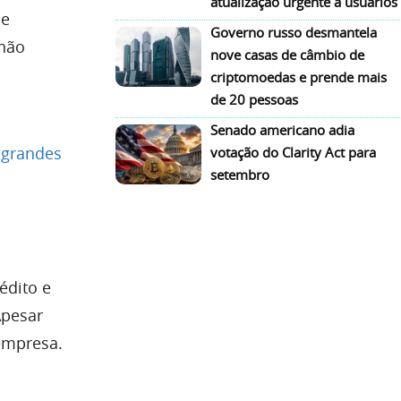
atualização urgente a usuários
de
Governo russo desmantela
 não
nove casas de câmbio de
criptomoedas e prende mais
de 20 pessoas
Senado americano adia
 grandes
votação do Clarity Act para
setembro
édito e
Apesar
empresa.