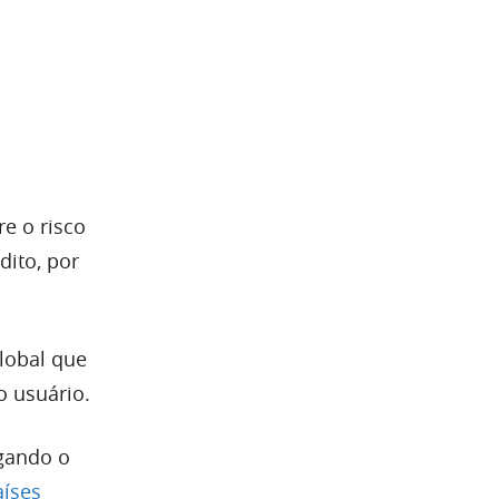
re o risco
dito, por
lobal que
o usuário.
gando o
aíses