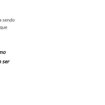
ja sendo
 que
omo
 ser