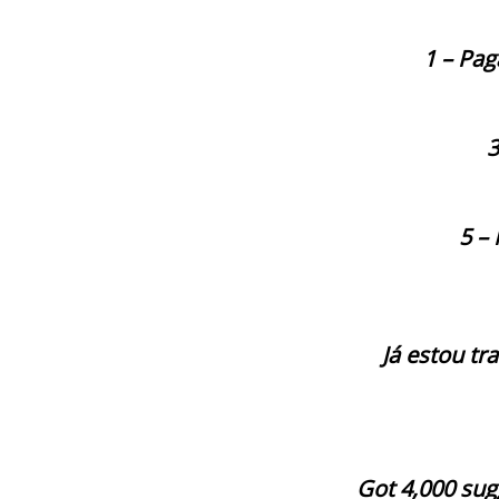
1 – Pa
3
5 –
Já estou tr
Got 4,000 sug