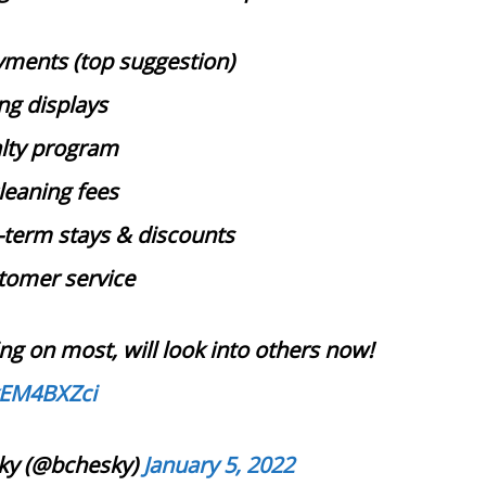
yments (top suggestion)
ing displays
alty program
leaning fees
-term stays & discounts
stomer service
ng on most, will look into others now!
rxEM4BXZci
ky (@bchesky)
January 5, 2022