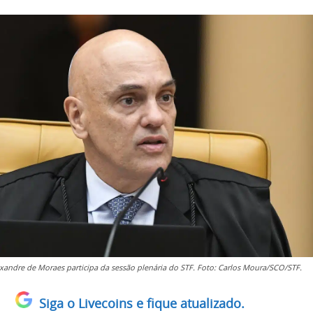
exandre de Moraes participa da sessão plenária do STF. Foto: Carlos Moura/SCO/STF.
Siga o Livecoins e fique atualizado.