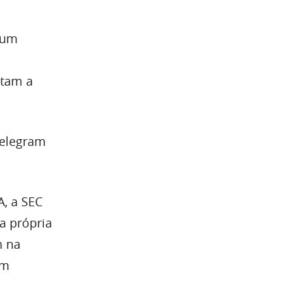
 um
ntam a
Telegram
, a SEC
a própria
m na
um