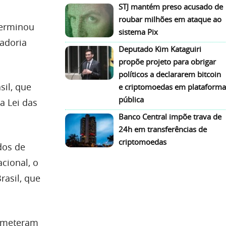
STJ mantém preso acusado de
roubar milhões em ataque ao
terminou
sistema Pix
adoria
Deputado Kim Kataguiri
propõe projeto para obrigar
políticos a declararem bitcoin
sil, que
e criptomoedas em plataforma
pública
a Lei das
Banco Central impõe trava de
24h em transferências de
criptomoedas
ados de
cional, o
rasil, que
cometeram