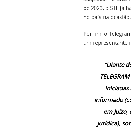
de 2023, o STF já 
no país na ocasião.
Por fim, o Telegram
um representante n
“Diante 
TELEGRAM IN
iniciadas
informado (co
em Juízo, 
jurídica), s