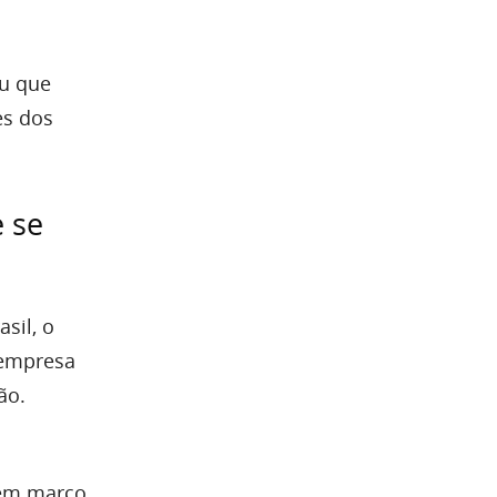
ou que
es dos
 se
sil, o
 empresa
ão.
 em março