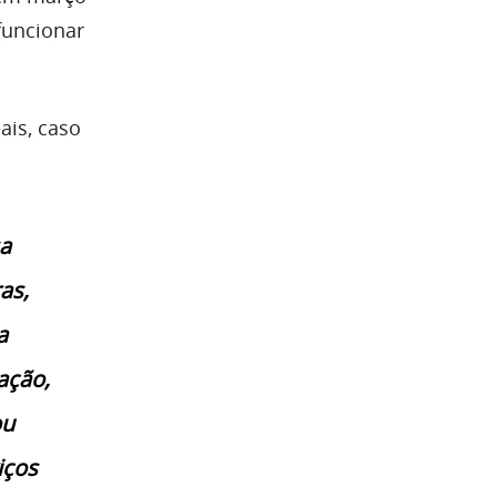
funcionar
ais, caso
a
as,
a
ação,
ou
iços