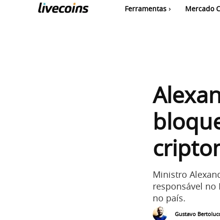
Ferramentas
Mercado C
Alexa
bloque
cript
Ministro Alexan
responsável no B
no país.
Gustavo Bertolucc