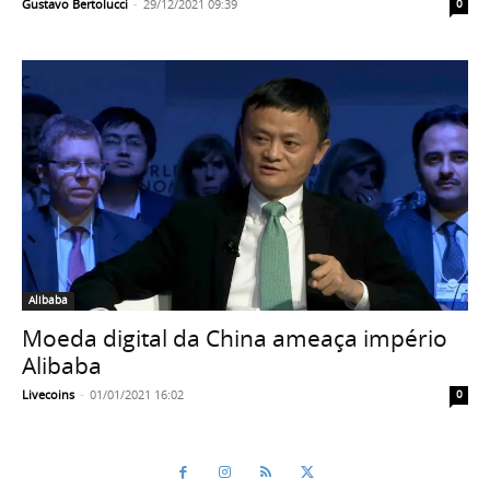
Gustavo Bertolucci
-
29/12/2021 09:39
0
Alibaba
Moeda digital da China ameaça império
Alibaba
Livecoins
-
01/01/2021 16:02
0