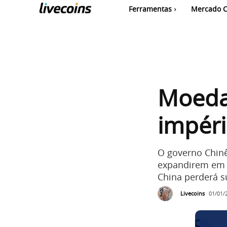
Ferramentas
Mercado C
Moeda 
impéri
O governo Chinê
expandirem em ár
China perderá s
Livecoins
01/01/