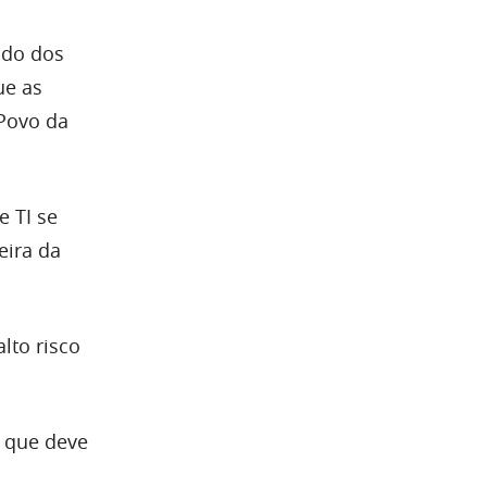
ado dos
ue as
 Povo da
 TI se
eira da
lto risco
a que deve