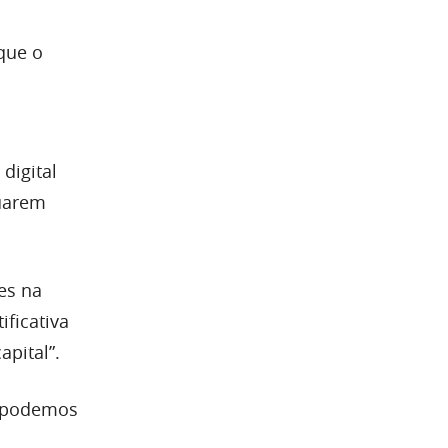
que o
digital
tuarem
es na
ificativa
pital”.
o podemos