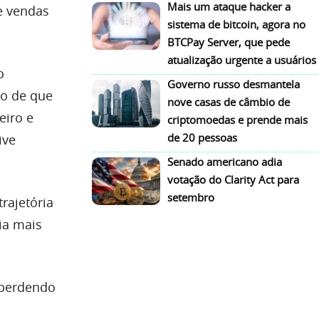
Mais um ataque hacker a
e vendas
sistema de bitcoin, agora no
BTCPay Server, que pede
atualização urgente a usuários
o
Governo russo desmantela
to de que
nove casas de câmbio de
eiro e
criptomoedas e prende mais
de 20 pessoas
ive
Senado americano adia
votação do Clarity Act para
setembro
rajetória
ia mais
 perdendo