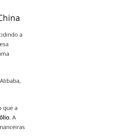
China
idindo a
resa
 uma
Alibaba,
o que a
ólio
. A
inanceiras