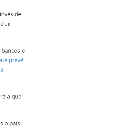
 invés de
truir
 bancos e
até prevê
ia
erá a que
s o país