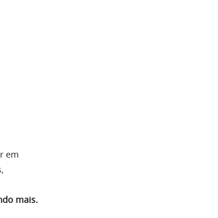
ar em
,
ndo mais.