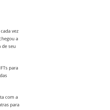
 cada vez
 chegou a
a de seu
FTs para
 das
nta com a
utras para