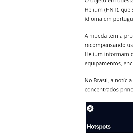
O objeto em quest
Helium (HNT), que 
idioma em portuguê
A moeda tem a propo
recompensando usu
Helium informam q
equipamentos, enc
No Brasil, a notíc
concentrados princ