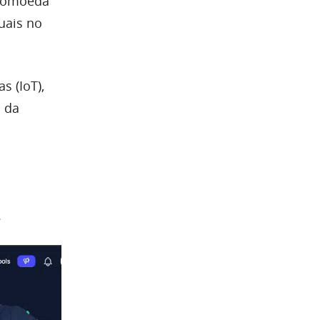
ptomoeda
uais no
s (IoT),
 da
.