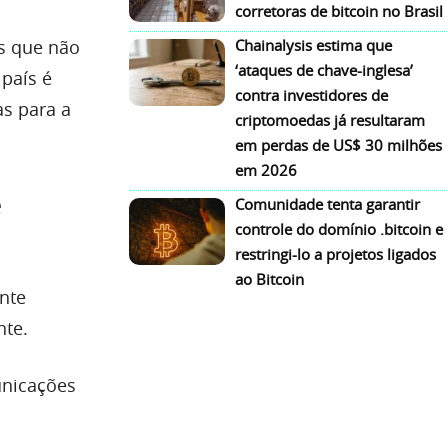
corretoras de bitcoin no Brasil
ís que não
Chainalysis estima que
‘ataques de chave-inglesa’
 país é
contra investidores de
as para a
criptomoedas já resultaram
em perdas de US$ 30 milhões
em 2026
e
Comunidade tenta garantir
controle do domínio .bitcoin e
restringi-lo a projetos ligados
ao Bitcoin
ente
nte.
unicações