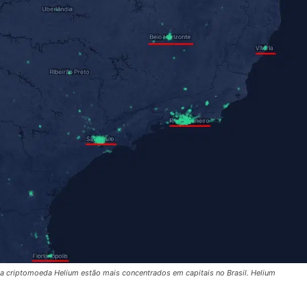
 criptomoeda Helium estão mais concentrados em capitais no Brasil. Helium