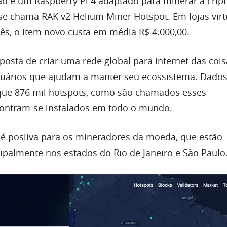
ão é um Raspberry Pi 4 adaptado para minerar a cri
se chama RAK v2 Helium Miner Hotspot. Em lojas virt
s, o item novo custa em média R$ 4.000,00.
sta de criar uma rede global para internet das coisa
ários que ajudam a manter seu ecossistema. Dados
ue 876 mil hotspots, como são chamados esses
ontram-se instalados em todo o mundo.
ia é posiiva para os mineradores da moeda, que estão
ipalmente nos estados do Rio de Janeiro e São Paulo