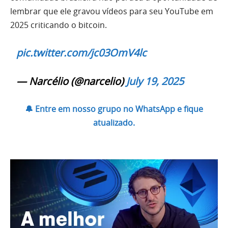
lembrar que ele gravou vídeos para seu YouTube em
2025 criticando o bitcoin.
pic.twitter.com/jc03OmV4lc
— Narcélio (@narcelio)
July 19, 2025
🔔 Entre em nosso grupo no WhatsApp e fique
atualizado.