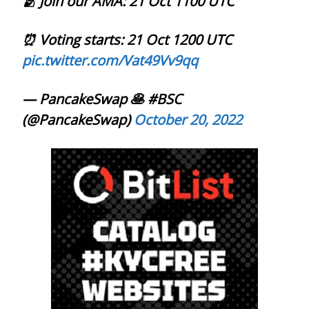
🫂 Join our AMA: 21 Oct 1100 UTC
⏰ Voting starts: 21 Oct 1200 UTC
pic.twitter.com/Vat49Vv9qq
— PancakeSwap 🥞 #BSC
(@PancakeSwap)
October 20, 2022