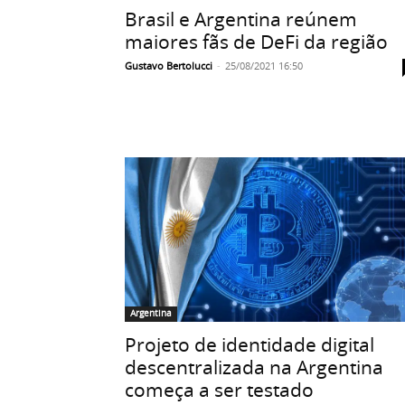
Brasil e Argentina reúnem
maiores fãs de DeFi da região
Gustavo Bertolucci
-
25/08/2021 16:50
Argentina
Projeto de identidade digital
descentralizada na Argentina
começa a ser testado