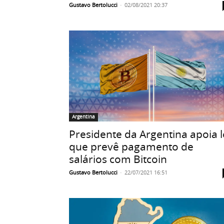
Gustavo Bertolucci
-
02/08/2021 20:37
Argentina
Presidente da Argentina apoia l
que prevê pagamento de
salários com Bitcoin
Gustavo Bertolucci
-
22/07/2021 16:51