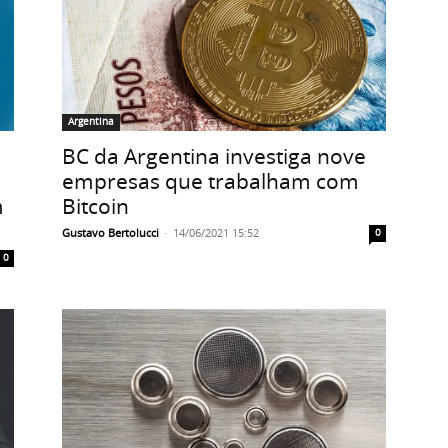
Argentina
BC da Argentina investiga nove
empresas que trabalham com
m
Bitcoin
Gustavo Bertolucci
-
14/06/2021 15:52
0
0