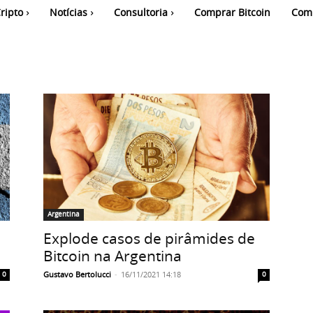
ripto
Notícias
Consultoria
Comprar Bitcoin
Com
Argentina
Explode casos de pirâmides de
Bitcoin na Argentina
Gustavo Bertolucci
-
16/11/2021 14:18
0
0