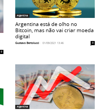
Argentina
Argentina está de olho no
Bitcoin, mas não vai criar moeda
digital
Gustavo Bertolucci
-
01/09/2021 13:46
0
0
Argentina