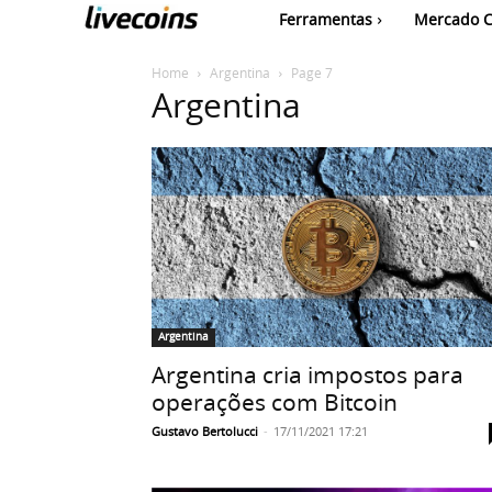
Ferramentas
Mercado C
Home
Argentina
Page 7
Argentina
Argentina
Argentina cria impostos para
operações com Bitcoin
Gustavo Bertolucci
-
17/11/2021 17:21