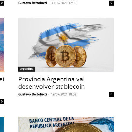
Gustavo Bertolucci
-
30/07/2021 12:19
0
0
Argentina
ei
Província Argentina vai
desenvolver stablecoin
Gustavo Bertolucci
-
19/07/2021 18:52
0
0