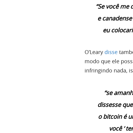
“Se você me 
e canadense 
eu colocar
O’Leary
disse
també
modo que ele possa
infringindo nada, i
“se amanh
dissesse que
o bitcoin é 
você ‘ t