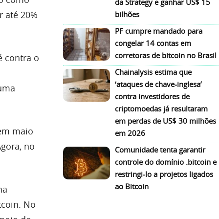
da Strategy e ganhar US$ 15
ir até 20%
bilhões
PF cumpre mandado para
congelar 14 contas em
corretoras de bitcoin no Brasil
é contra o
Chainalysis estima que
‘ataques de chave-inglesa’
 uma
contra investidores de
criptomoedas já resultaram
em perdas de US$ 30 milhões
 em maio
em 2026
Agora, no
Comunidade tenta garantir
controle do domínio .bitcoin e
restringi-lo a projetos ligados
ao Bitcoin
na
tcoin. No