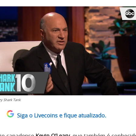
ry Shark Tank
Siga o Livecoins e fique atualizado.
rio canadense
Kevin O’Leary
, que também é conheci