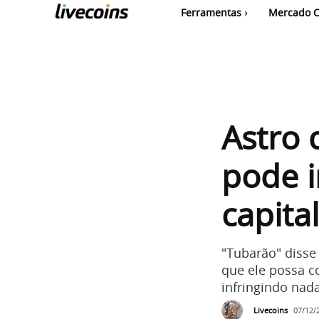
Ferramentas
Mercado C
Astro 
pode i
capita
"Tubarão" diss
que ele possa c
infringindo nad
Livecoins
07/12/