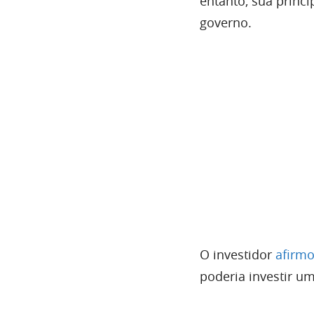
entanto, sua princi
governo.
O investidor
afirm
poderia investir u