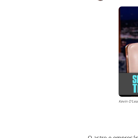
Kevin O'Lea
O astro e empresá