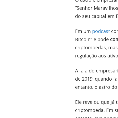
“Senhor Maravilhos
do seu capital em B
Em um
podcast
c
Bitcoin” e pode
com
criptomoedas, mas 
regulação aos ativo
A fala do empresár
de 2019, quando fa
entanto, o astro d
Ele revelou que já 
criptomoeda. Em s