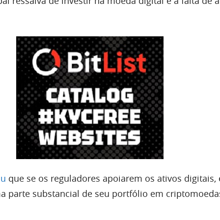
pal ressalva de investir na moeda digital é a falta de 
ou
que se os reguladores apoiarem os ativos digitais, 
ma parte substancial de seu portfólio em criptomoeda