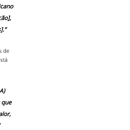
icano
ão],
].”
s de
stá
A)
 que
lor,