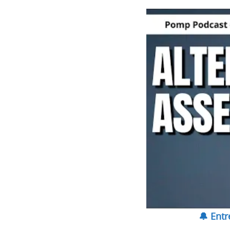
🔔 Ent