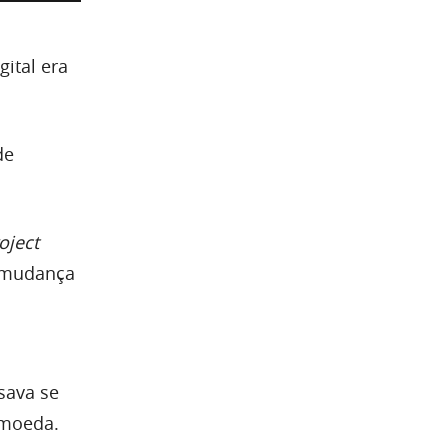
ital era
de
oject
a mudança
sava se
 moeda.