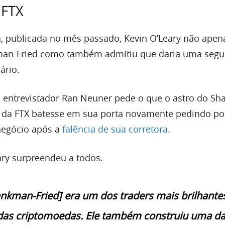
 FTX
a, publicada no mês passado, Kevin O’Leary não apen
an-Fried como também admitiu que daria uma seg
ário.
 entrevistador Ran Neuner pede o que o astro do Sh
r da FTX batesse em sua porta novamente pedindo por
egócio após a
falência de sua corretora
.
ary surpreendeu a todos.
nkman-Fried] era um dos traders mais brilhante
das criptomoedas. Ele também construiu uma d