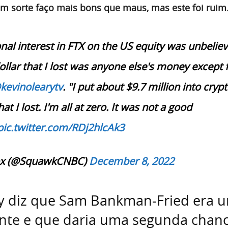
om sorte faço mais bons que maus, mas este foi ruim
onal interest in FTX on the US equity was unbeliev
ollar that I lost was anyone else's money except 
kevinolearytv
. "I put about $9.7 million into crypt
at I lost. I'm all at zero. It was not a good
pic.twitter.com/RDj2hlcAk3
x (@SquawkCNBC)
December 8, 2022
ry diz que Sam Bankman-Fried era 
ante e que daria uma segunda chan