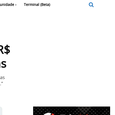
unidade
Terminal (Beta)
R$
as
mas
.”