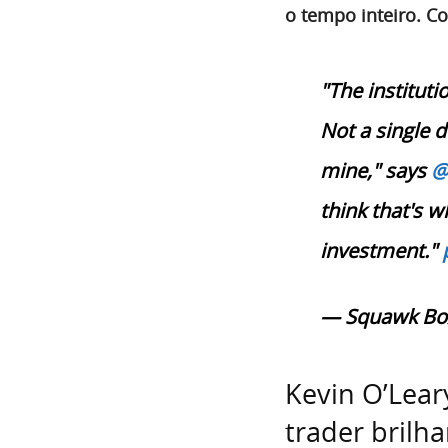
o tempo inteiro. C
"The instituti
Not a single d
mine," says
@
think that's wh
investment."
— Squawk Bo
Kevin O’Lea
trader brilh