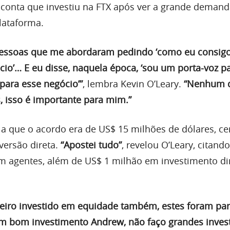
conta que investiu na FTX após ver a grande demand
plataforma.
pessoas que me abordaram pedindo ‘como eu consig
io’… E eu disse, naquela época, ‘sou um porta-voz p
para esse negócio’”
, lembra Kevin O’Leary.
“Nenhum d
s, isso é importante para mim.”
la que o acordo era de US$ 15 milhões de dólares, ce
versão direta.
“Apostei tudo”
, revelou O’Leary, citand
m agentes, além de US$ 1 milhão em investimento di
heiro investido em equidade também, estes foram par
m bom investimento Andrew, não faço grandes inves