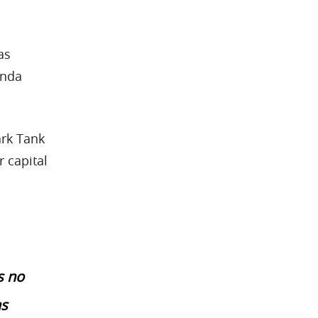
as
unda
ark Tank
 capital
s no
as