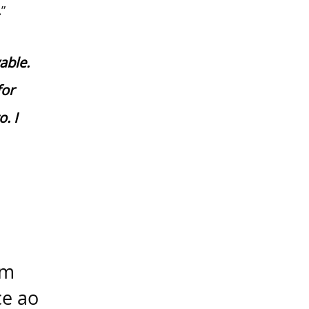
.
”
able.
for
o. I
um
ce ao