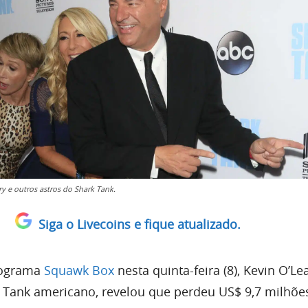
y e outros astros do Shark Tank.
Siga o Livecoins e fique atualizado.
rograma
Squawk Box
nesta quinta-feira (8), Kevin O’Lea
Tank americano, revelou que perdeu US$ 9,7 milhões