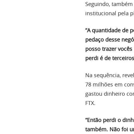
Seguindo, também 
institucional pela 
“A quantidade de 
pedaço desse negóc
posso trazer vocês 
perdi é de terceiro
Na sequência, reve
78 milhões em con
gastou dinheiro co
FTX.
“Então perdi o din
também. Não foi u