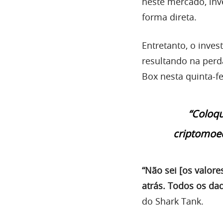
neste mercado, in
forma direta.
Entretanto, o inve
resultando na per
Box nesta quinta-fe
“Coloqu
criptomoed
“Não sei [os valor
atrás. Todos os da
do Shark Tank.