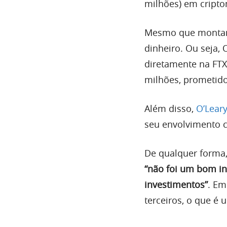
milhões) em cript
Mesmo que montante
dinheiro. Ou seja, 
diretamente na FT
milhões, prometido
Além disso,
O’Lear
seu envolvimento 
De qualquer forma,
“não foi um bom i
investimentos”
. Em
terceiros, o que é u