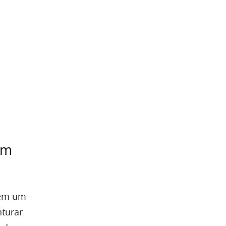
om
 em um
turar