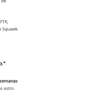
 de
FTX,
ma Squawk
.”
s semanas
o astro