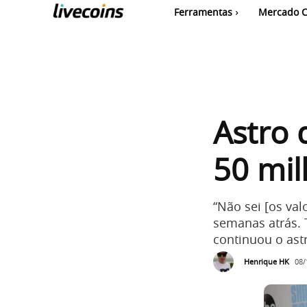
Ferramentas
Mercado C
Astro 
50 mi
“Não sei [os va
semanas atrás. 
continuou o ast
Henrique HK
08/