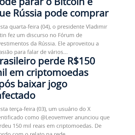
ode parar o Bitcoin e
ue Rússia pode comprar
sta quarta-feira (04), o presidente Vladimir
tin fez um discurso no Fórum de
vestimentos da Rússia. Ele aproveitou a
asião para falar de vários...
rasileiro perde R$150
il em criptomoedas
pós baixar jogo
nfectado
sta terça-feira (03), um usuário do X
entificado como @Leovemver anunciou que
rdeu 150 mil reais em criptomoedas. De
ordo com o relato na rede...