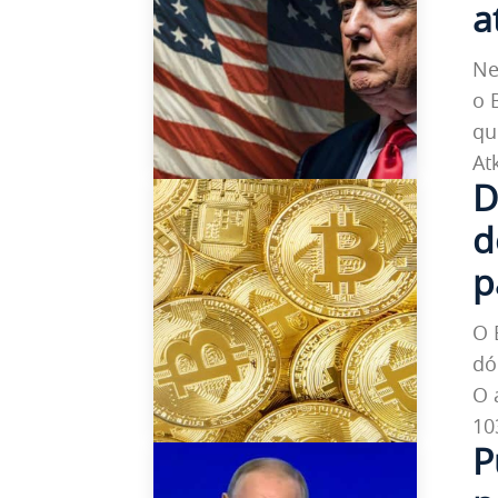
a
Ne
o 
qu
Atk
D
d
p
O 
dó
O 
103
P