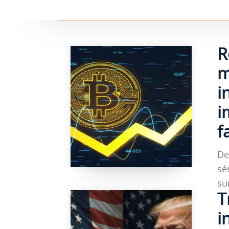
R
m
i
i
f
De
sé
su
T
i