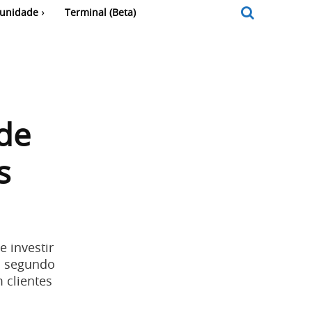
unidade
Terminal (Beta)
de
s
 investir
da segundo
 clientes