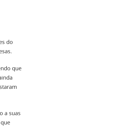
tes do
esas.
tendo que
ainda
astaram
o a suas
 que