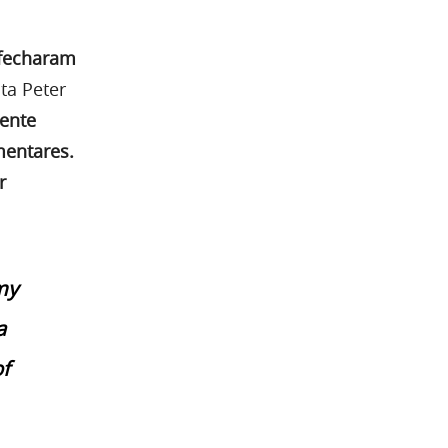
 fecharam
a Peter
ente
mentares.
r
my
a
of