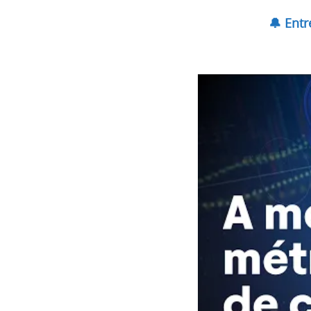
🔔 Ent