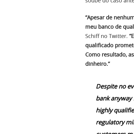
soube do caso ante
“Apesar de nenhuma
meu banco de qualq
Schiff no Twitter.
“
qualificado promet
Como resultado, as
dinheiro.”
Despite no ev
bank anyway fo
highly qualifi
regulatory mi