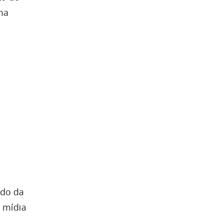
uma
ado da
 mídia