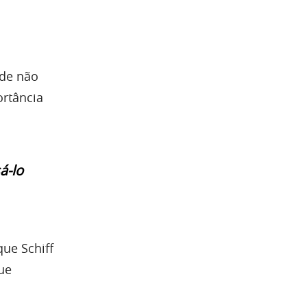
ade não
rtância
á-lo
ue Schiff
ue