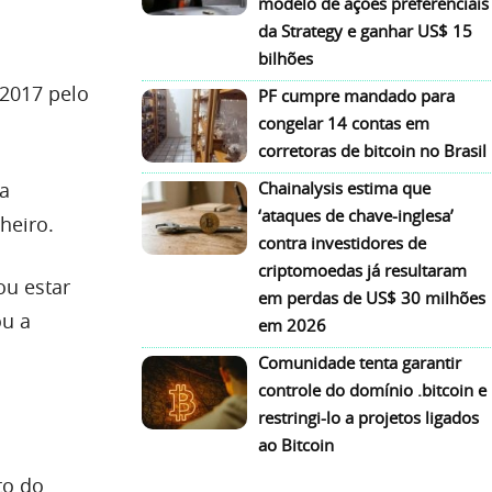
modelo de ações preferenciais
da Strategy e ganhar US$ 15
bilhões
 2017 pelo
PF cumpre mandado para
congelar 14 contas em
corretoras de bitcoin no Brasil
a
Chainalysis estima que
‘ataques de chave-inglesa’
heiro.
contra investidores de
criptomoedas já resultaram
ou estar
em perdas de US$ 30 milhões
ou a
em 2026
Comunidade tenta garantir
controle do domínio .bitcoin e
restringi-lo a projetos ligados
ao Bitcoin
to do