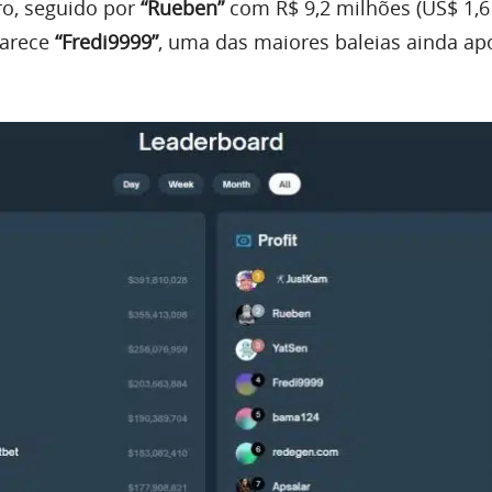
ro, seguido por
“Rueben”
com R$ 9,2 milhões (US$ 1,6
parece
“Fredi9999”
, uma das maiores baleias ainda a