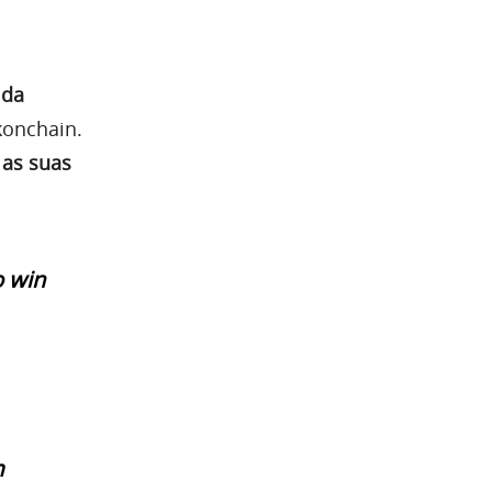
 da
konchain.
 as suas
 win
m