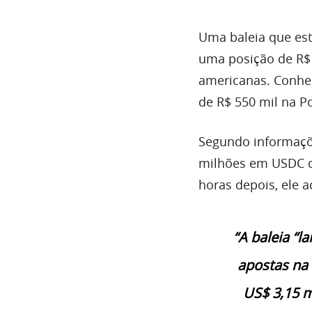
Uma baleia que est
uma posição de R$ 
americanas. Conh
de R$ 550 mil na P
Segundo informaçõe
milhões em USDC d
horas depois, ele a
“A baleia “l
apostas na 
US$ 3,15 m