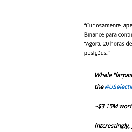
“Curiosamente, ape
Binance para conti
“Agora, 20 horas de
posições.”
Whale "larpas"
the
#USelecti
~$3.15M worth
Interestingly