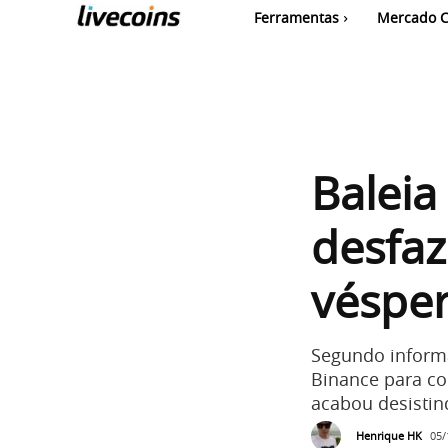
Ferramentas
Mercado C
Baleia
desfaz
vésper
Segundo informa
Binance para co
acabou desistin
Henrique HK
05/