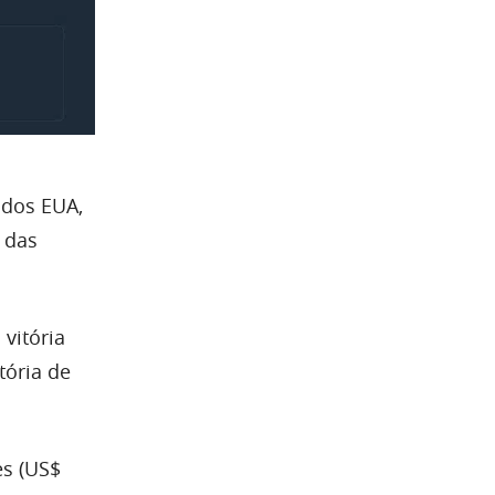
 dos EUA,
 das
vitória
tória de
es (US$