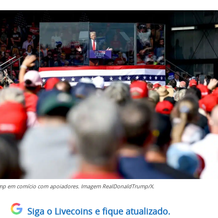
mp em comício com apoiadores. Imagem RealDonaldTrump/X.
Siga o Livecoins e fique atualizado.