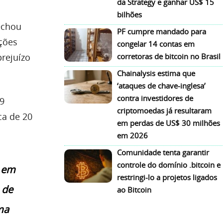
da Strategy e ganhar US$ 15
bilhões
echou
PF cumpre mandado para
ições
congelar 14 contas em
prejuízo
corretoras de bitcoin no Brasil
Chainalysis estima que
‘ataques de chave-inglesa’
contra investidores de
,9
criptomoedas já resultaram
ca de 20
em perdas de US$ 30 milhões
em 2026
Comunidade tenta garantir
controle do domínio .bitcoin e
s em
restringi-lo a projetos ligados
 de
ao Bitcoin
ma