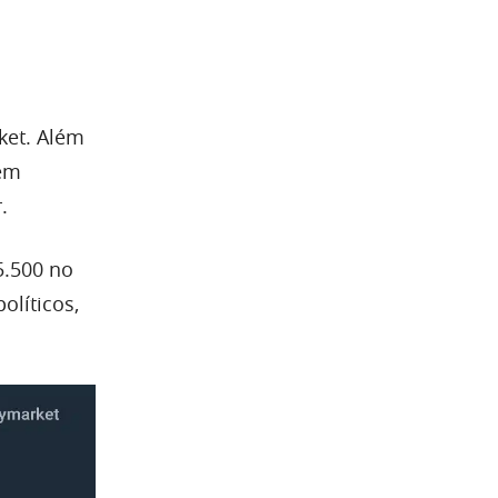
ket. Além
dem
.
5.500 no
olíticos,