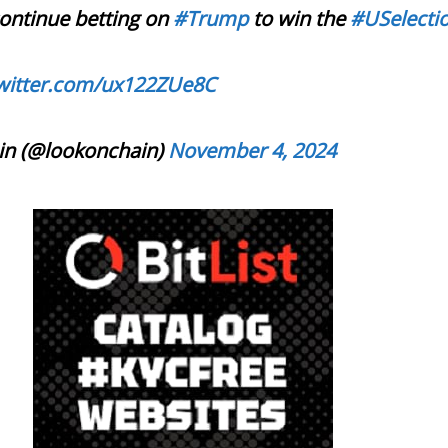
ontinue betting on
#Trump
to win the
#USelecti
twitter.com/ux122ZUe8C
n (@lookonchain)
November 4, 2024