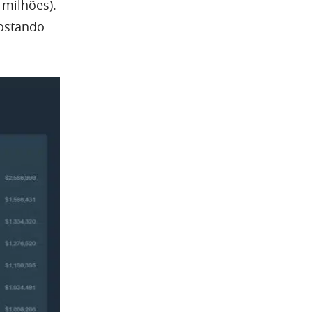
 milhões).
postando