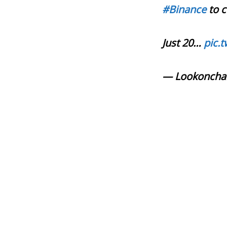
#Binance
to c
Just 20…
pic.
— Lookonchai