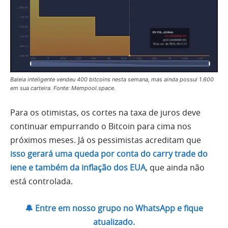
Baleia inteligente vendeu 400 bitcoins nesta semana, mas ainda possui 1.600
em sua carteira. Fonte: Mempool.space.
Para os otimistas, os cortes na taxa de juros deve
continuar empurrando o Bitcoin para cima nos
próximos meses. Já os pessimistas acreditam que
isso gerará uma queda por conta do carry trade do
iene e também da inflação dos EUA
, que ainda não
está controlada.
🔔 Entre em nosso grupo no WhatsApp e fique
atualizado.