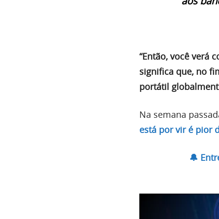
aos banc
“Então, você verá c
significa que, no 
portátil globalment
Na semana passada
está por vir é pior
🔔 Ent