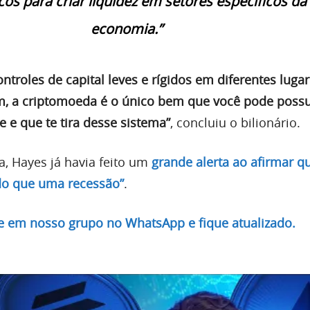
os para criar liquidez em setores específicos da
economia.”
ontroles de capital leves e rígidos em diferentes luga
fim, a criptomoeda é o único bem que você pode possu
e e que te tira desse sistema”
, concluiu o bilionário.
, Hayes já havia feito um
grande alerta ao afirmar q
 do que uma recessão”
.
re em nosso grupo no WhatsApp e fique atualizado.