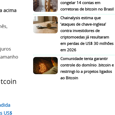
congelar 14 contas em
corretoras de bitcoin no Brasil
ua acima
Chainalysis estima que
‘ataques de chave-inglesa’
nês,
contra investidores de
criptomoedas já resultaram
em perdas de US$ 30 milhões
juros
em 2026
 tamanho
Comunidade tenta garantir
controle do domínio .bitcoin e
restringi-lo a projetos ligados
ao Bitcoin
tcoin
ndida
os US$