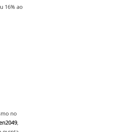
iu 16% ao
ismo no
en2049
,
 quinta-