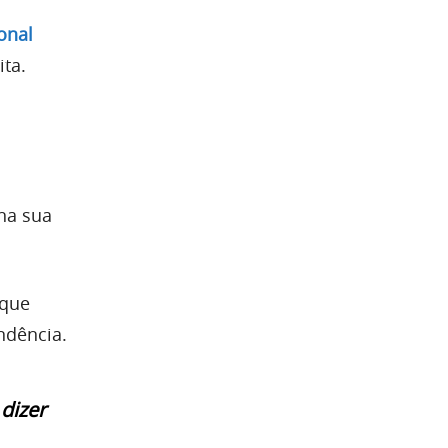
onal
ita.
 na sua
 que
ndência.
dizer