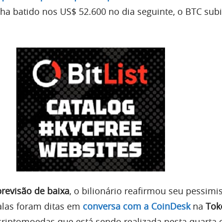
ha batido nos US$ 52.600 no dia seguinte, o BTC sub
previsão de baixa
, o bilionário reafirmou seu pessim
falas foram ditas em
conversa com a CoinDesk
na
Tok
criptomoedas que está sendo realizada nesta quarta e