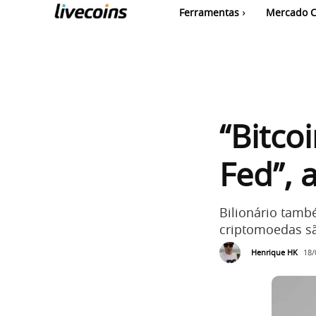
Ferramentas
Mercado C
“Bitco
Fed”, 
Bilionário tamb
criptomoedas sã
Henrique HK
18/