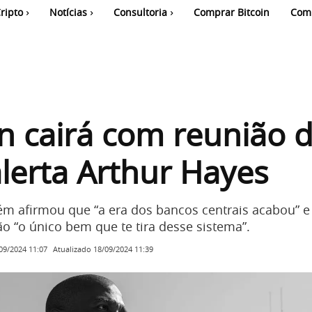
ripto
Notícias
Consultoria
Comprar Bitcoin
Com
in cairá com reunião 
alerta Arthur Hayes
ém afirmou que “a era dos bancos centrais acabou” e
o “o único bem que te tira desse sistema”.
Atualizado
18/09/2024 11:39
09/2024 11:07