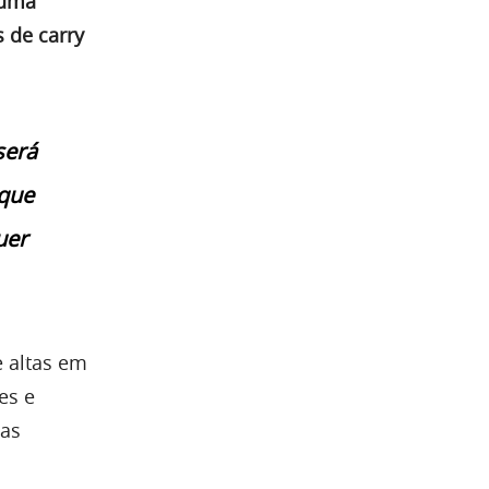
 uma
 de carry
será
 que
uer
e altas em
es e
uas