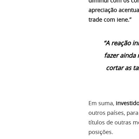
diminui com os cor
apreciação acentua
trade com iene.”
“A reação in
fazer ainda 
cortar as t
Em suma,
investid
outros países, par
títulos de outras 
posições.