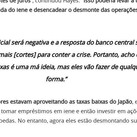
tes de juros”
, continuou Hayes.
“Isso poderia levar a
da do iene e desencadear o desmonte das operações
icial será negativa e a resposta do banco central 
mais [cortes] para conter a crise. Portanto, acho
axas é uma má ideia, mas eles vão fazer de qualq
forma.”
ores estavam aproveitando as taxas baixas do Japão
, 
a tomar empréstimos em iene e então investir em açõ
moedas. No entanto, agora eles estão desmontando s