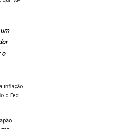
é um
dor
 o
a inflação
do o Fed
Japão