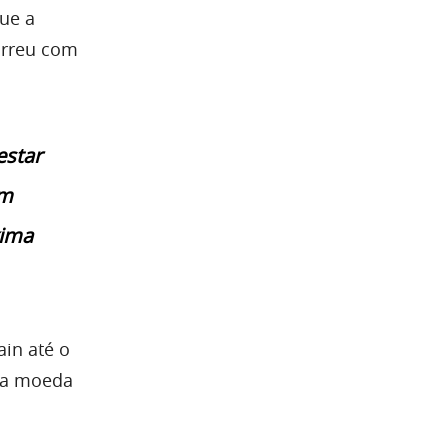
que a
orreu com
estar
um
xima
ain até o
ova moeda