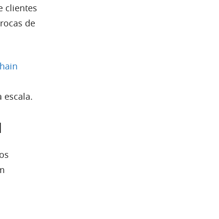
e clientes
trocas de
hain
 escala.
l
 os
om