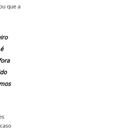
cou que a
iro
 é
fora
ido
amos
es
 caso