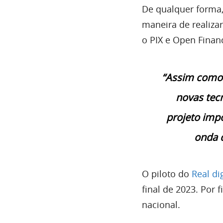
De qualquer forma,
maneira de realiza
o PIX e Open Finan
“Assim como f
novas tec
projeto imp
onda d
O piloto do
Real dig
final de 2023. Por 
nacional.