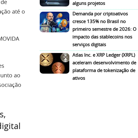
 de
alguns projetos
ação até o
Demanda por criptoativos
cresce 135% no Brasil no
primeiro semestre de 2026: O
impacto das stablecoins nos
 MOVIDA
serviços digitais
Atlas Inc. e XRP Ledger (XRPL)
aceleram desenvolvimento de
es
plataforma de tokenização de
junto ao
ativos
ssociação
s,
igital