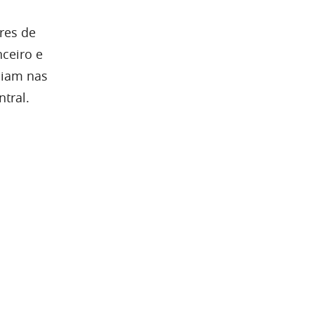
res de
nceiro e
ciam nas
tral.