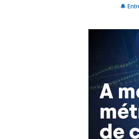
🔔 Ent