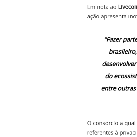
Em nota ao
Livecoi
ação apresenta ino
“Fazer part
brasileir
desenvolver 
do ecossis
entre outras
O consorcio a qual 
referentes à priva