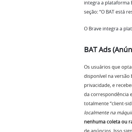
integra a plataforma
seção: “O BAT está re
O Brave integra a pl
BAT Ads (Anúnc
Os usuários que opt
disponível na versão
privacidade, e receb
da correspondência e
totalmente “client-sid
localmente na máqui
nenhuma coleta ou r
de anúncios. Isso si