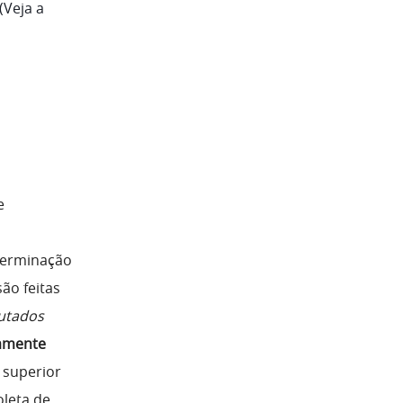
(Veja a
e
terminação
ão feitas
utados
amente
 superior
oleta de