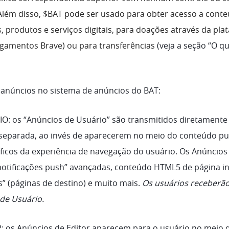
Além disso, $BAT pode ser usado para obter acesso a cont
 produtos e serviços digitais, para doações através da pla
gamentos Brave) ou para transferências
(veja a seção “O q
e anúncios no sistema de anúncios do BAT:
IO
: os “Anúncios de Usuário” são transmitidos diretamente
separada, ao invés de aparecerem no meio do conteúdo pu
cos da experiência de navegação do usuário. Os Anúncios
otificações push” avançadas, conteúdo HTML5 de página in
s” (páginas de destino) e muito mais.
Os usuários receberã
 de Usuário.
 os Anúncios de Editor aparecem para o usuário no meio 