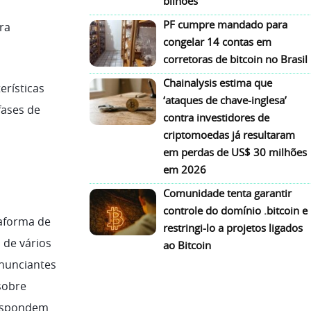
bilhões
PF cumpre mandado para
ra
congelar 14 contas em
corretoras de bitcoin no Brasil
Chainalysis estima que
erísticas
‘ataques de chave-inglesa’
fases de
contra investidores de
criptomoedas já resultaram
em perdas de US$ 30 milhões
em 2026
Comunidade tenta garantir
controle do domínio .bitcoin e
taforma de
restringi-lo a projetos ligados
 de vários
ao Bitcoin
anunciantes
sobre
respondem