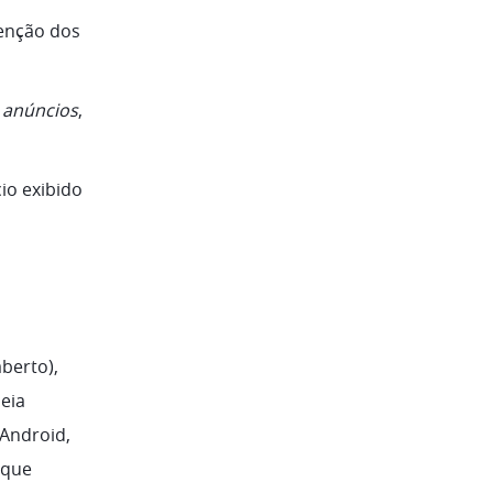
tenção dos
 anúncios
,
io exibido
berto),
eia
 Android,
 que