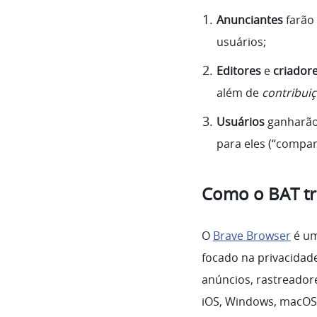
Anunciantes
farão
usuários;
Editores
e
criador
além de
contribui
Usuários
ganharão
para eles (“compar
Como o BAT tr
O
Brave Browser
é um
focado na privacidad
anúncios, rastreadore
iOS, Windows, macOS,