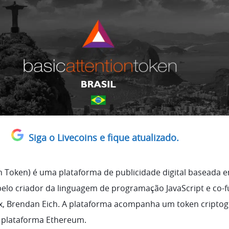
Siga o Livecoins e fique atualizado.
on Token) é uma plataforma de publicidade digital baseada 
pelo criador da linguagem de programação JavaScript e co-
fox, Brendan Eich. A plataforma acompanha um token criptog
 plataforma Ethereum.