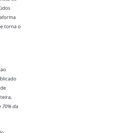
eúdos
taforma
ue torna o
 ao
blicado
 de
teira,
o 70% da
do