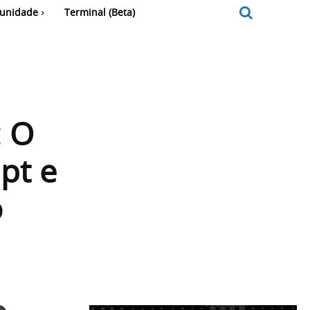
unidade
Terminal (Beta)
: O
pt e
o