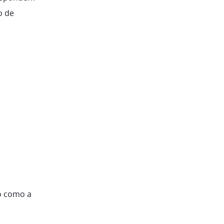
o de
do como a