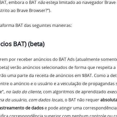
 BAT, embora o BAT
não
esteja limitado ao navegador Brave 
strito ao Brave Browser?”).
ataforma BAT das seguintes maneiras:
ios BAT) (beta)
arem por receber anúncios do BAT Ads (atualmente soment
 beta) verão anúncios selecionados de forma que respeita a
erão uma parte da receita de anúncios em $BAT. Como a de
ntre o anúncio e o usuário e a veiculação de propagandas s
e”,
no lado do cliente
, com algoritmos de aprendizado
exec
na do usuário
,
com dados locais,
o BAT não requer
absolut
astreamento de dados
e pode atingir uma correspondência
gnifica correspondência superior com nenhum controle ou c