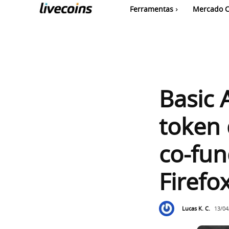
Ferramentas
Mercado C
Basic 
token 
co-fun
Firefo
Lucas K. C.
13/04