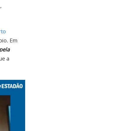
,
rto
bio. Em
pela
ue a