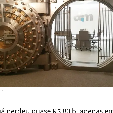
sil
 já perdeu quase R$ 80 bi apenas e