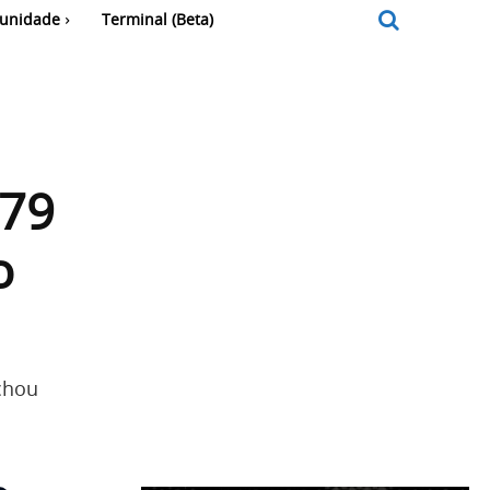
unidade
Terminal (Beta)
 79
o
chou