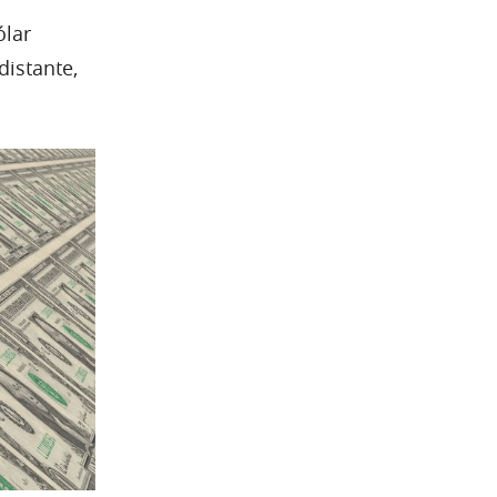
ólar
distante,