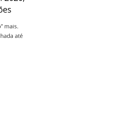
ões
” mais.
nhada até