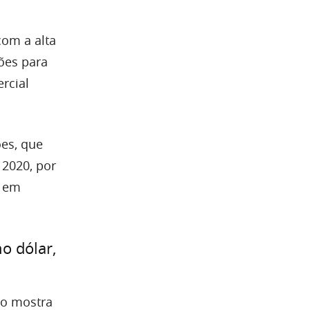
com a alta
hões para
rcial
ões, que
2020, por
, em
o dólar,
ão mostra