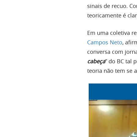
sinais de recuo. Co
teoricamente é cla
Em uma coletiva rec
Campos Neto
, afi
conversa com jorna
cabeça
” do BC tal 
teoria não tem se a