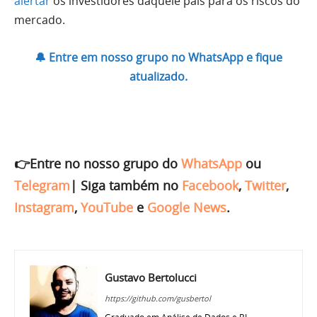
alertar
os investidores daquele país para os riscos do
mercado.
🔔 Entre em nosso grupo no WhatsApp e fique
atualizado.
👉Entre no nosso grupo do
WhatsApp
ou
Telegram
|
Siga também no
Facebook
,
Twitter
,
Instagram
,
YouTube
e
Google News
.
Gustavo Bertolucci
https://github.com/gusbertol
Graduado em Análise de Dados e BI,